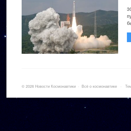
3
п
бы
©
2026
Новости Космонавтики
·
Всё о космонавтике
·
Тем