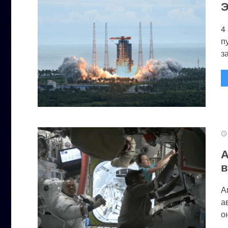
Э
4
п
за
А
в
А
а
он