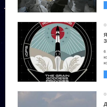
Я
З
6
к
к
Д