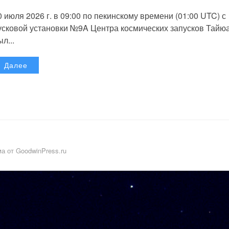
0 июля 2026 г. в 09:00 по пекинскому времени (01:00 UTC) с
усковой установки №9A Центра космических запусков Тайю
л...
Далее
а от GoodwinPress.ru