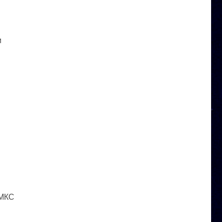
и
 МКС