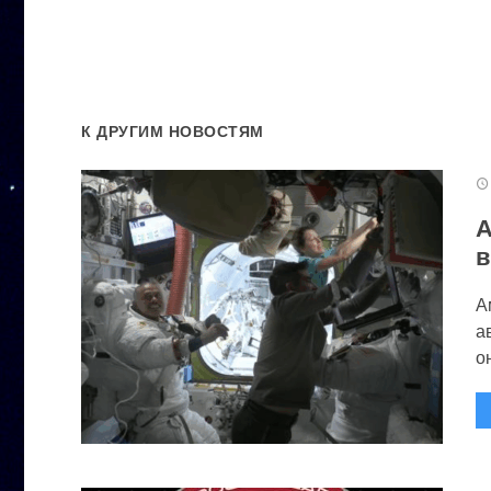
К ДРУГИМ НОВОСТЯМ
А
в
А
а
он