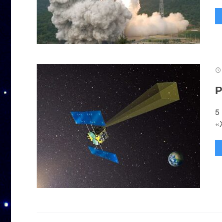
Р
5
«