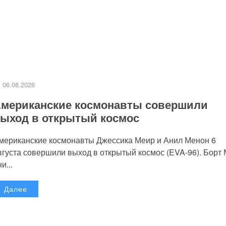
06.08.2026
мериканские космонавты совершили
ыход в открытый космос
мериканские космонавты Джессика Меир и Анил Менон 6
вгуста совершили выход в открытый космос (EVA-96). Борт
и...
Далее