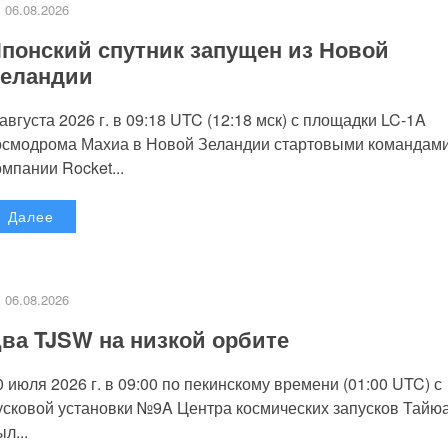
06.08.2026
понский спутник запущен из Новой
еландии
 августа 2026 г. в 09:18 UTC (12:18 мск) с площадки LC-1A
осмодрома Махиа в Новой Зеландии стартовыми командам
омпании Rocket...
Далее
06.08.2026
ва TJSW на низкой орбите
0 июля 2026 г. в 09:00 по пекинскому времени (01:00 UTC) с
усковой установки №9A Центра космических запусков Тайю
л...