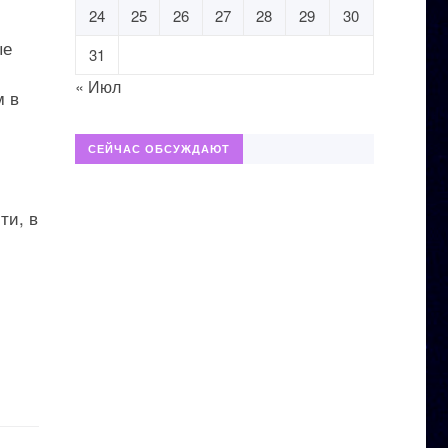
24
25
26
27
28
29
30
ые
31
« Июл
м в
СЕЙЧАС ОБСУЖДАЮТ
ти, в