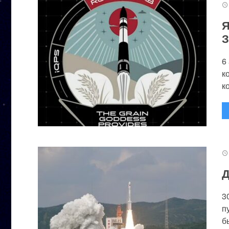
Я
З
6
к
к
Д
3
п
бы