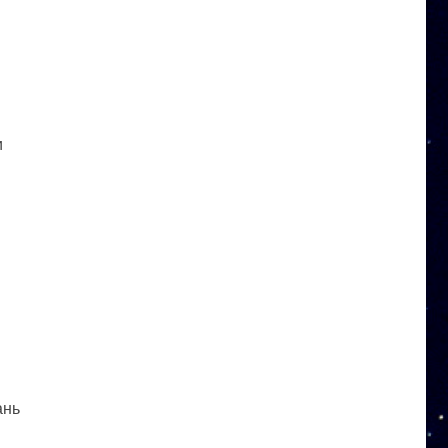
и
ань