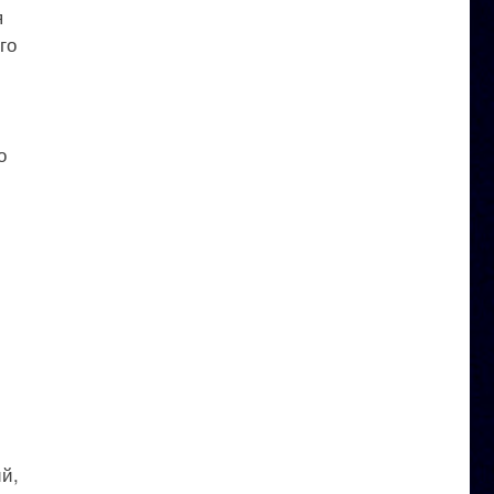
я
го
о
й,