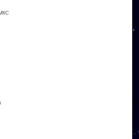
 МКС
и