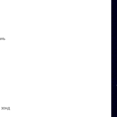
ань
 зонд