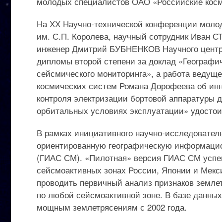
молодых специалистов ОАО «Российские косм
На ХХ Научно-технической конференции моло
им. С.П. Королева, научный сотрудник Иван
инженер Дмитрий БУБНЕНКОВ Научного центр
дипломы второй степени за доклад «Географи
сейсмического мониторинга», а работа ведуще
космических систем Романа Дорофеева об ин
контроля электризации бортовой аппаратуры 
орбитальных условиях эксплуатации» удостои
В рамках инициативного научно-исследовател
ориентированную географическую информацио
(ГИАС СМ). «Пилотная» версия ГИАС СМ успе
сейсмоактивных зонах России, Японии и Мекс
проводить первичный анализ признаков землет
по любой сейсмоактивной зоне. В базе данны
мощным землетрясениям с 2002 года.