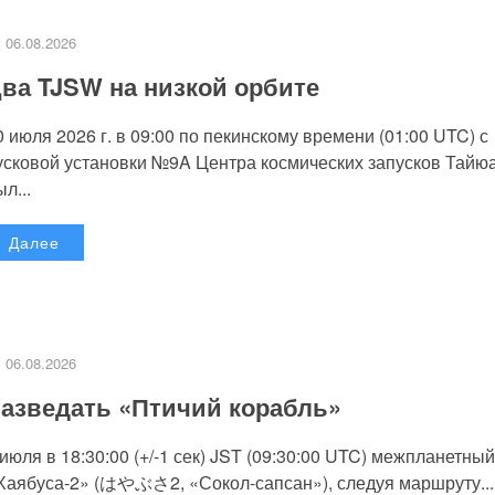
06.08.2026
ва TJSW на низкой орбите
0 июля 2026 г. в 09:00 по пекинскому времени (01:00 UTC) с
усковой установки №9A Центра космических запусков Тайю
л...
Далее
06.08.2026
азведать «Птичий корабль»
 июля в 18:30:00 (+/-1 сек) JST (09:30:00 UTC) межпланетный
Хаябуса-2» (はやぶさ2, «Сокол-сапсан»), следуя маршруту...