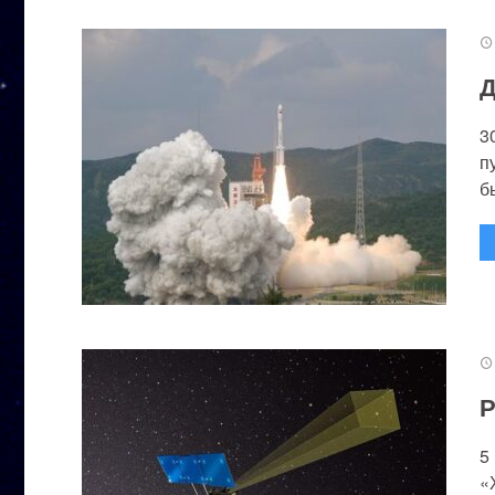
Д
3
п
бы
Р
5
«