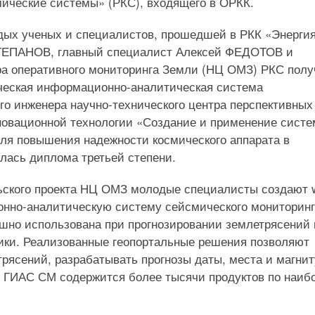
ические системы» (РКС), входящего в ОРКК.
дых ученых и специалистов, прошедшей в РКК «Энерги
 СТЕПАНОВ, главный специалист Алексей ФЕДОТОВ и
а оперативного мониторинга Земли (НЦ ОМЗ) РКС пол
ческая информационно-аналитическая система
го инженера научно-технического центра перспективных
новационной технологии «Создание и применение сист
для повышения надежности космического аппарата в
лась диплома третьей степени.
ьского проекта НЦ ОМЗ молодые специалисты создают 
нно-аналитическую систему сейсмического мониторинг
шно использована при прогнозировании землетрясений 
ики. Реализованные геопортальные решения позволяют
рясений, разрабатывать прогнозы даты, места и магни
х ГИАС СМ содержится более тысячи продуктов по наиб