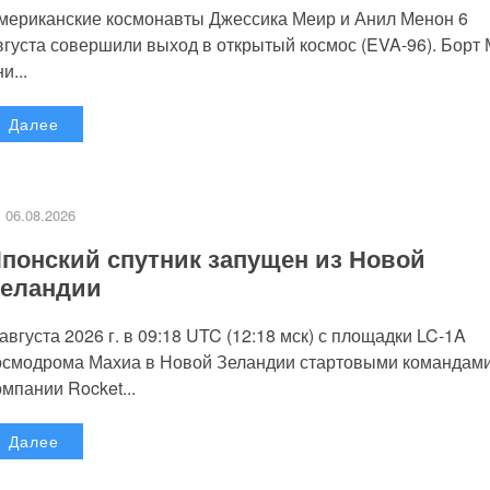
мериканские космонавты Джессика Меир и Анил Менон 6
вгуста совершили выход в открытый космос (EVA-96). Борт
и...
Далее
06.08.2026
понский спутник запущен из Новой
еландии
 августа 2026 г. в 09:18 UTC (12:18 мск) с площадки LC-1A
осмодрома Махиа в Новой Зеландии стартовыми командам
омпании Rocket...
Далее