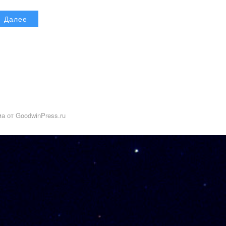
Далее
а от GoodwinPress.ru