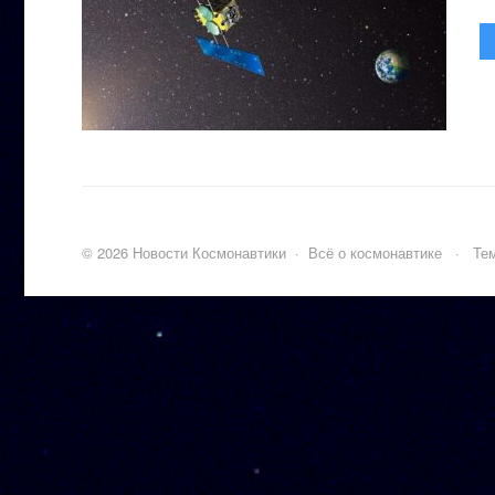
©
2026
Новости Космонавтики
·
Всё о космонавтике
·
Тем