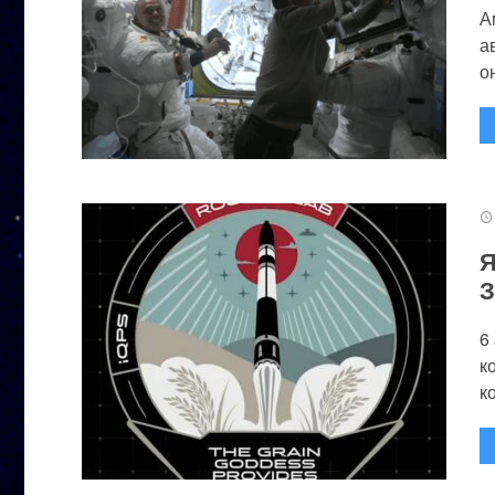
А
а
он
Я
З
6
к
к