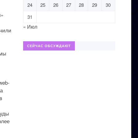
24
25
26
27
28
29
30
я»
31
« Июл
учили
СЕЙЧАС ОБСУЖДАЮТ
емы
web-
а
в
туды
олее