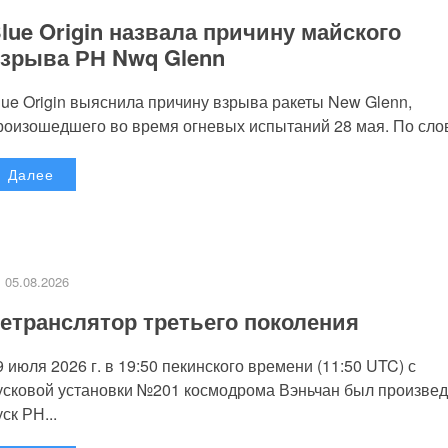
lue Origin назвала причину майского
зрыва РН Nwq Glenn
lue Origin выяснила причину взрыва ракеты New Glenn,
роизошедшего во время огневых испытаний 28 мая. По слов
Далее
05.08.2026
етранслятор третьего поколения
9 июля 2026 г. в 19:50 пекинского времени (11:50 UTC) с
усковой установки №201 космодрома Вэньчан был произве
уск РН...