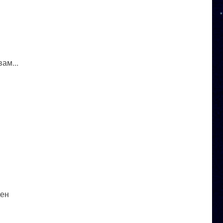
ам...
ден