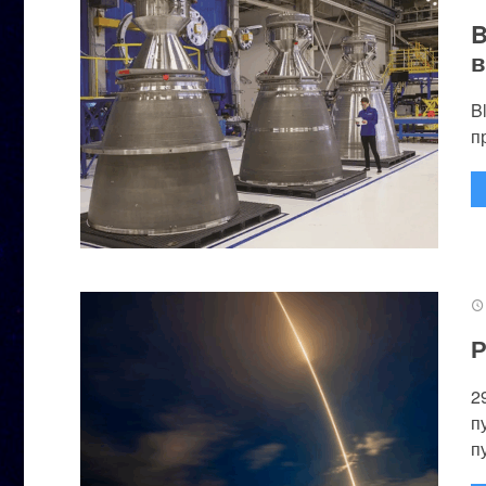
B
в
B
п
Р
2
п
п