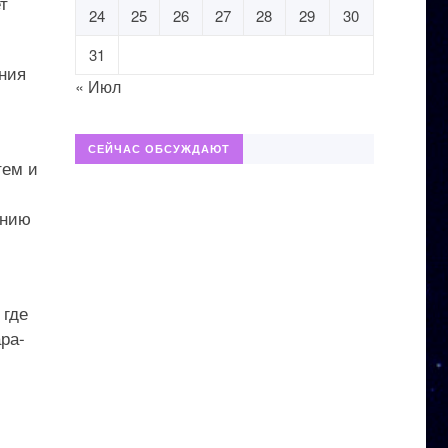
т
24
25
26
27
28
29
30
31
ния
« Июл
СЕЙЧАС ОБСУЖДАЮТ
тем и
ению
 где
ра-