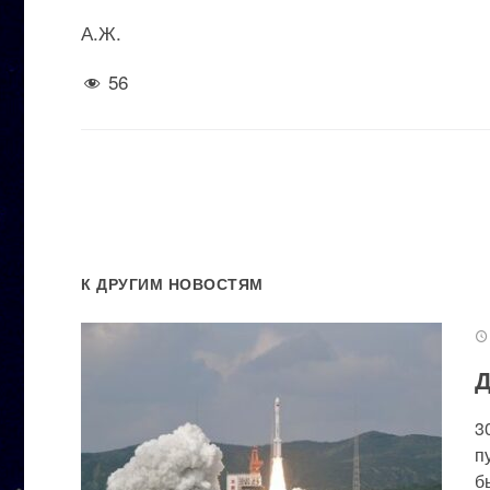
А.Ж.
56
К ДРУГИМ НОВОСТЯМ
Д
3
п
бы