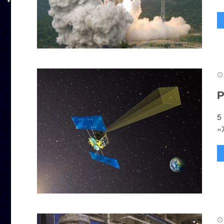
Р
5
«