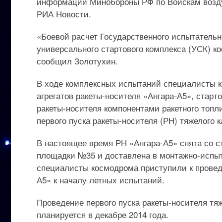
информации Минобороны РФ по Войскам возду
РИА Новости.
«Боевой расчет Государственного испытатель
универсального стартового комплекса (УСК) ко
сообщил Золотухин.
В ходе комплексных испытаний специалисты к
агрегатов ракеты-носителя «Ангара-А5», старт
ракеты-носителя компонентами ракетного топл
первого пуска ракеты-носителя (РН) тяжелого 
В настоящее время РН «Ангара-А5» снята со с
площадки №35 и доставлена в монтажно-испыта
специалисты космодрома приступили к провед
А5» к началу летных испытаний.
Проведение первого пуска ракеты-носителя тя
планируется в декабре 2014 года.