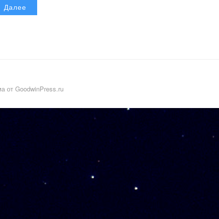
Далее
а от GoodwinPress.ru