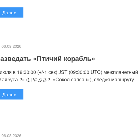
Далее
06.08.2026
азведать «Птичий корабль»
 июля в 18:30:00 (+/-1 сек) JST (09:30:00 UTC) межпланетный
Хаябуса-2» (はやぶさ2, «Сокол-сапсан»), следуя маршруту...
Далее
06.08.2026