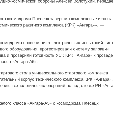
шно-космической обороны Алексей Золотухин, передае
ного космодрома Плесецк завершил комплексные испыта
смического ракетного комплекса (КРК) «Ангара»», —
осмодрома провели цикл электрических испытаний сис
ового оборудования, протестировали систему заправки
ива и проверили готовность УСК КРК «Ангара» к провед
класса «Ангара-А5».
тартового стола универсального стартового комплекса
тельный корпус технического комплекса КРК «Ангара»,
ению технологических операций по подготовке РН «Анга
желого класса «Ангара-А5» с космодрома Плесецк