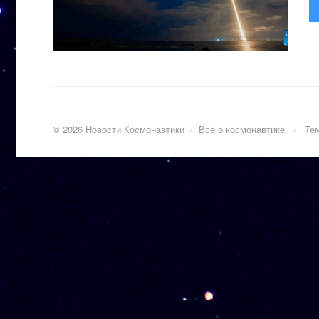
©
2026
Новости Космонавтики
·
Всё о космонавтике
·
Тем