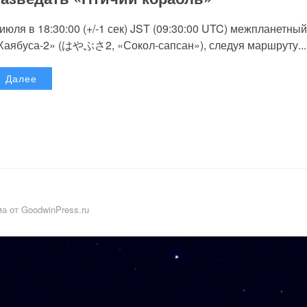
 июля в 18:30:00 (+/-1 сек) JST (09:30:00 UTC) межпланетный
Хаябуса-2» (はやぶさ2, «Сокол-сапсан»), следуя маршруту...
Далее
а от GoodwinPress.ru