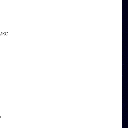
 МКС
и