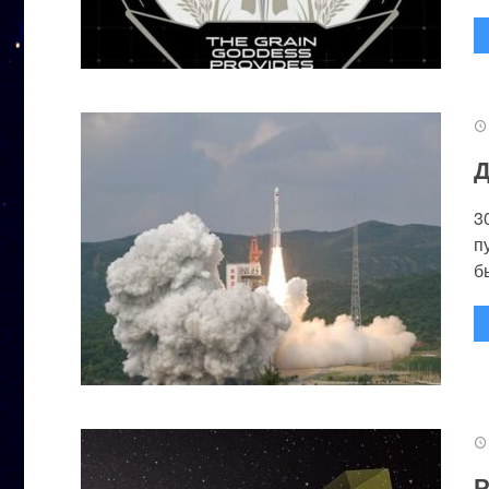
Д
3
п
бы
Р