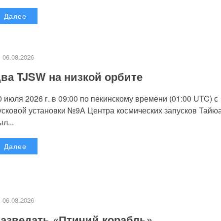
Далее
06.08.2026
ва TJSW на низкой орбите
0 июля 2026 г. в 09:00 по пекинскому времени (01:00 UTC) с
усковой установки №9A Центра космических запусков Тайю
л...
Далее
06.08.2026
азведать «Птичий корабль»