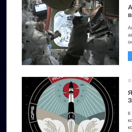
А
в
А
а
он
Я
З
6
к
к