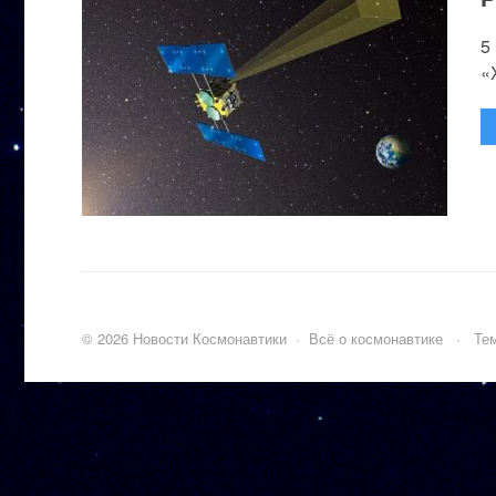
5
«
©
2026
Новости Космонавтики
·
Всё о космонавтике
·
Тем