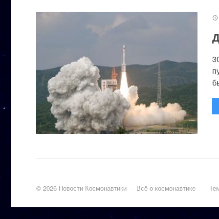
Д
3
п
бы
©
2026
Новости Космонавтики
·
Всё о космонавтике
·
Тем