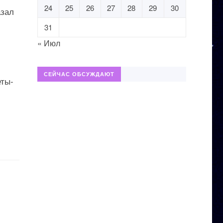
24
25
26
27
28
29
30
азал
31
« Июл
СЕЙЧАС ОБСУЖДАЮТ
еты-