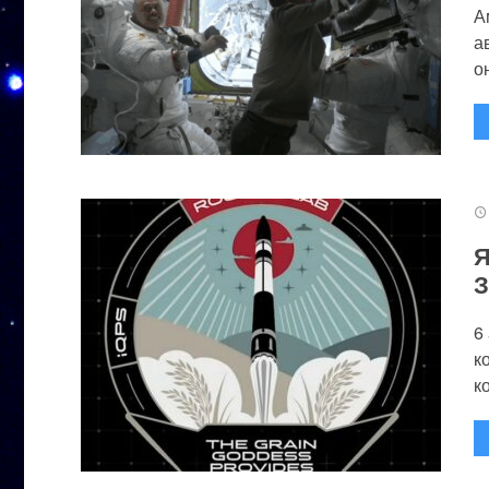
А
а
он
Я
З
6
к
к