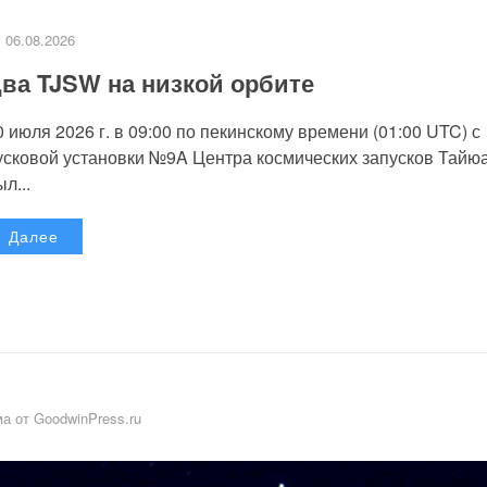
06.08.2026
ва TJSW на низкой орбите
0 июля 2026 г. в 09:00 по пекинскому времени (01:00 UTC) с
усковой установки №9A Центра космических запусков Тайю
л...
Далее
а от GoodwinPress.ru