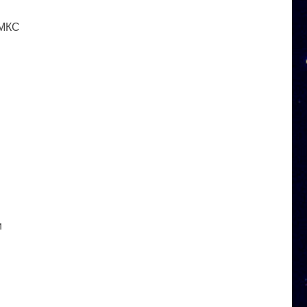
 МКС
и