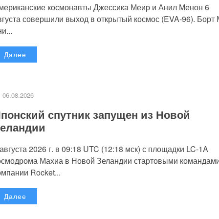
мериканские космонавты Джессика Меир и Анил Менон 6
вгуста совершили выход в открытый космос (EVA-96). Борт
и...
Далее
06.08.2026
понский спутник запущен из Новой
еландии
 августа 2026 г. в 09:18 UTC (12:18 мск) с площадки LC-1A
осмодрома Махиа в Новой Зеландии стартовыми командам
омпании Rocket...
Далее