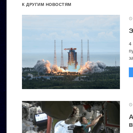
К ДРУГИМ НОВОСТЯМ
Э
4
п
за
А
в