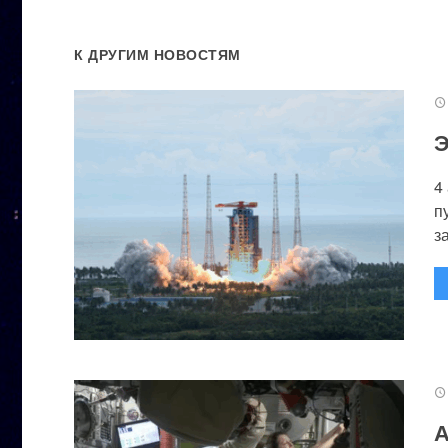
К ДРУГИМ НОВОСТЯМ
Э
4
п
за
А