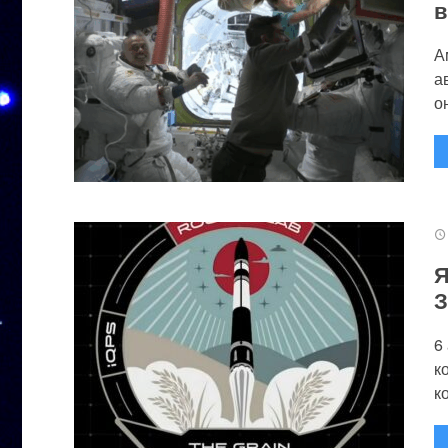
в
А
а
он
Я
З
6
к
к