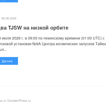
06.08.2026
ва TJSW на низкой орбите
0 июля 2026 г. в 09:00 по пекинскому времени (01:00 UTC) с
усковой установки №9A Центра космических запусков Тайю
л...
Далее
а от GoodwinPress.ru