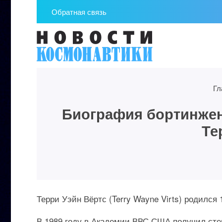
Обратная связь
Гл
Биография бортинжен
Те
Терри Уэйн Вёртс (Terry Wayne Virts) родился 
В 1989 году в Академии ВВС США получил степ