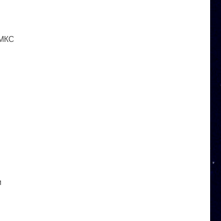
 МКС
и