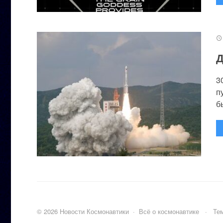
Д
3
п
бы
©
2026
Новости Космонавтики
·
Всё о космонавтике
·
Тем