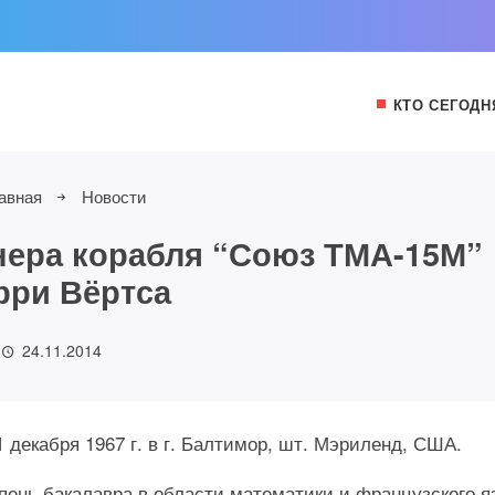
КТО СЕГОДН
авная
Новости
ера корабля “Союз ТМА-15М”
рри Вёртса
24.11.2014
1 декабря 1967 г. в г. Балтимор, шт. Мэриленд, США.
ень бакалавра в области математики и французского я