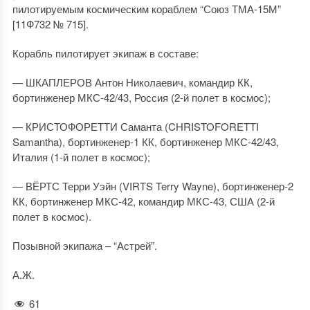
пилотируемым космическим кораблем “Союз ТМА-15М”
[11Ф732 № 715].
Корабль пилотирует экипаж в составе:
— ШКАПЛЕРОВ Антон Николаевич, командир КК,
бортинженер МКС-42/43, Россия (2-й полет в космос);
— КРИСТОФОРЕТТИ Саманта (CHRISTOFORETTI
Samantha), бортинженер-1 КК, бортинженер МКС-42/43,
Италия (1-й полет в космос);
— ВЁРТС Терри Уэйн (VIRTS Terry Wayne), бортинженер-2
КК, бортинженер МКС-42, командир МКС-43, США (2-й
полет в космос).
Позывной экипажа – “Астрей”.
А.Ж.
61