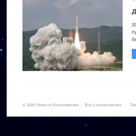
Д
3
п
бы
©
2026
Новости Космонавтики
·
Всё о космонавтике
·
Тем