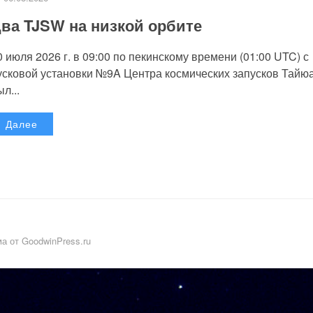
ва TJSW на низкой орбите
0 июля 2026 г. в 09:00 по пекинскому времени (01:00 UTC) с
усковой установки №9A Центра космических запусков Тайю
л...
Далее
а от GoodwinPress.ru