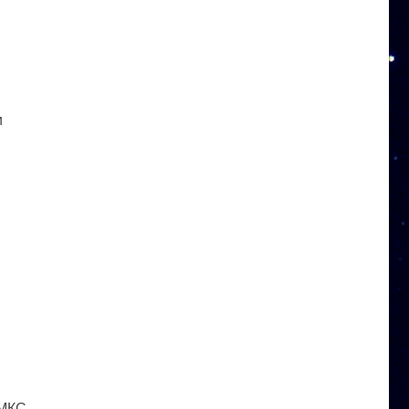
и
 МКС