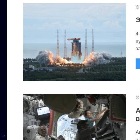
Э
4
п
за
А
в
А
а