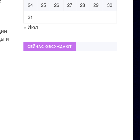
ю
24
25
26
27
28
29
30
31
« Июл
ции
ды и
СЕЙЧАС ОБСУЖДАЮТ