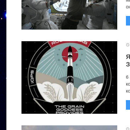
он
Я
З
6
к
к