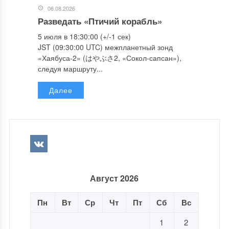
06.08.2026
Разведать «Птичий корабль»
5 июля в 18:30:00 (+/-1 сек)
JST (09:30:00 UTC) межпланетный зонд
«Хаябуса-2» (はやぶさ2, «Сокол-сапсан»),
следуя маршруту...
Далее
Август 2026
Пн
Вт
Ср
Чт
Пт
Сб
Вс
1
2