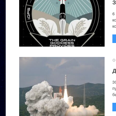
З
6
к
к
Д
3
п
бы