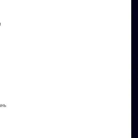
и
ань