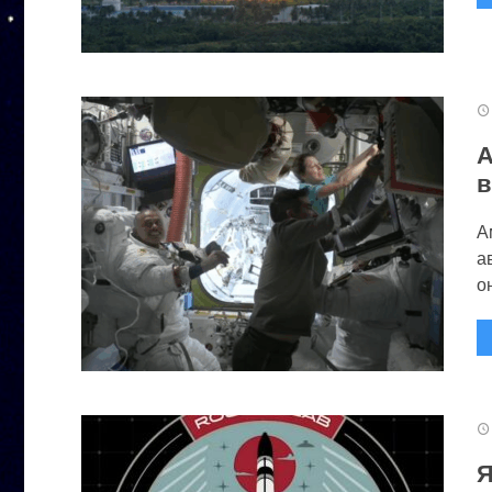
А
в
А
а
он
Я