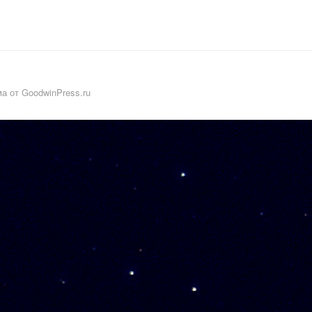
а от GoodwinPress.ru