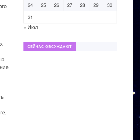
24
25
26
27
28
29
30
ого
31
« Июл
их
СЕЙЧАС ОБСУЖДАЮТ
на
ение
ть
ге,