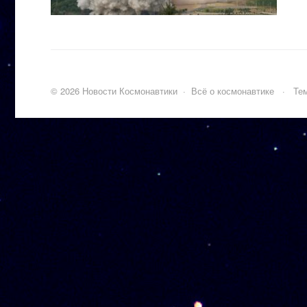
©
2026
Новости Космонавтики
·
Всё о космонавтике
·
Тем