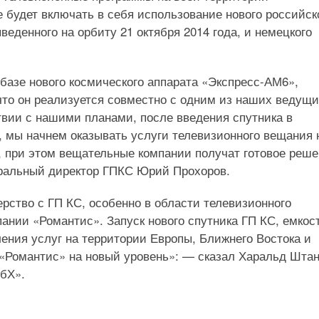
 будет включать в себя использование нового российск
еденного на орбиту 21 октября 2014 года, и немецкого
 базе нового космического аппарата «Экспресс-АМ6»,
что он реализуется совместно с одним из наших ведущ
твии с нашими планами, после введения спутника в
, мы начнем оказывать услуги телевизионного вещания 
, при этом вещательные компании получат готовое реш
еральный директор ГПКС Юрий Прохоров.
рство с ГП КС, особенно в области телевизионного
пании «Романтис». Запуск нового спутника ГП КС, емкос
ления услуг на территории Европы, Ближнего Востока и
«Романтис» на новый уровень»: — сказал Харальд Штан
бХ».