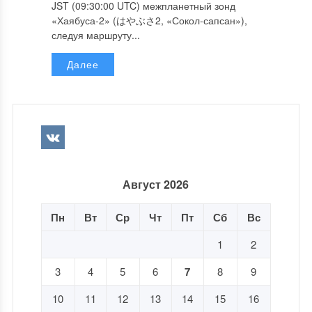
JST (09:30:00 UTC) межпланетный зонд
«Хаябуса-2» (はやぶさ2, «Сокол-сапсан»),
следуя маршруту...
Далее
Август 2026
Пн
Вт
Ср
Чт
Пт
Сб
Вс
1
2
3
4
5
6
7
8
9
10
11
12
13
14
15
16