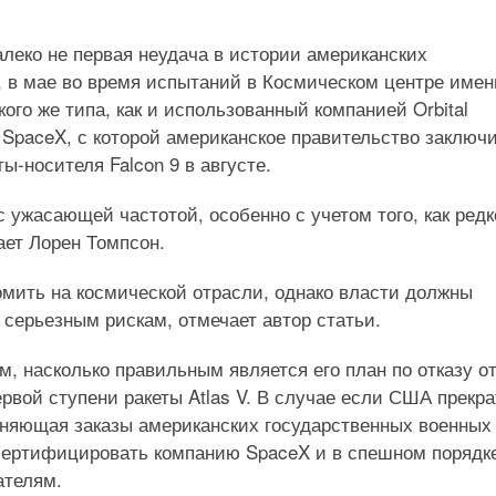
алеко не первая неудача в истории американских
к, в мае во время испытаний в Космическом центре имен
го же типа, как и использованный компанией Orbital
, SpaceX, с которой американское правительство заключ
ы-носителя Falcon 9 в августе.
ужасающей частотой, особенно с учетом того, как редк
ает Лорен Томпсон.
омить на космической отрасли, однако власти должны
 серьезным рискам, отмечает автор статьи.
ом, насколько правильным является его план по отказу о
рвой ступени ракеты Atlas V. В случае если США прекра
олняющая заказы американских государственных военных
 сертифицировать компанию SpaceX и в спешном порядк
ателям.