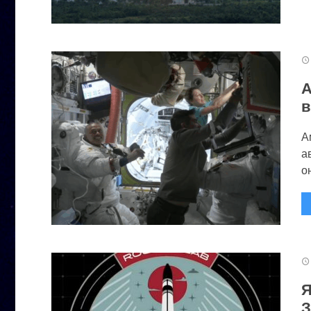
А
в
А
а
он
Я
З