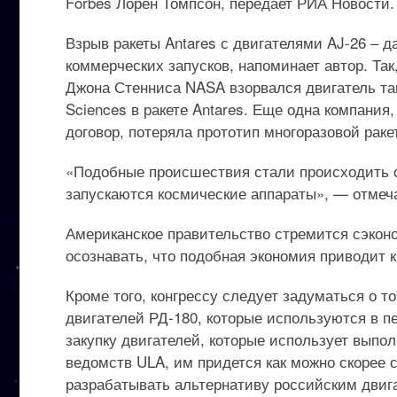
Forbes Лорен Томпсон, передает РИА Новости.
Взрыв ракеты Antares с двигателями AJ-26 – д
коммерческих запусков, напоминает автор. Та
Джона Стенниса NASA взорвался двигатель тако
Sciences в ракете Antares. Еще одна компания
договор, потеряла прототип многоразовой ракет
«Подобные происшествия стали происходить с 
запускаются космические аппараты», — отмеч
Американское правительство стремится сэкон
осознавать, что подобная экономия приводит к
Кроме того, конгрессу следует задуматься о т
двигателей РД-180, которые используются в пе
закупку двигателей, которые использует вып
ведомств ULA, им придется как можно скорее
разрабатывать альтернативу российским двиг