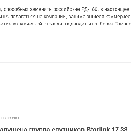
, способных заменить российские РД-180, в настоящее
 США полагаться на компании, занимающиеся коммерче
витие космической отрасли, подводит итог Лорен Томпсо
08.08.2026
апущена группа спутников Starlink-17.38