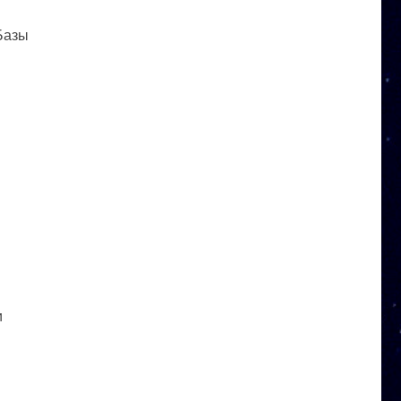
 Базы
и