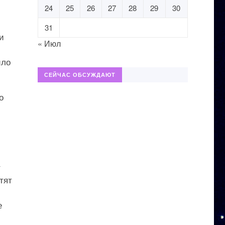
24
25
26
27
28
29
30
31
и
« Июл
ило
СЕЙЧАС ОБСУЖДАЮТ
о
т
тят
е