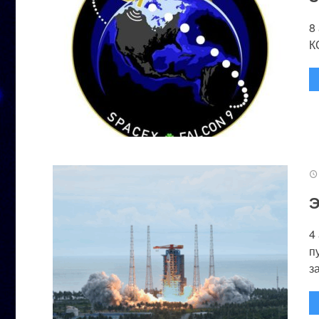
8
К
Э
4
п
за