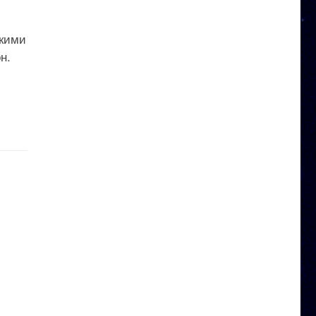
скими
н.