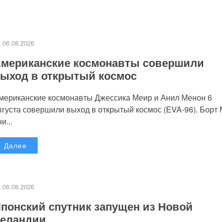
06.08.2026
мериканские космонавты совершили
ыход в открытый космос
мериканские космонавты Джессика Меир и Анил Менон 6
вгуста совершили выход в открытый космос (EVA-96). Борт
и...
Далее
06.08.2026
понский спутник запущен из Новой
еландии