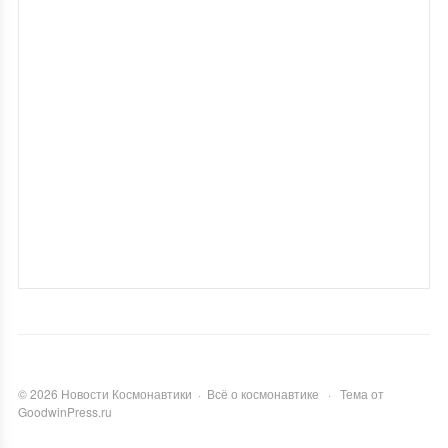
©
2026
Новости Космонавтики
·
Всё о космонавтике
·
Тема от
GoodwinPress.ru