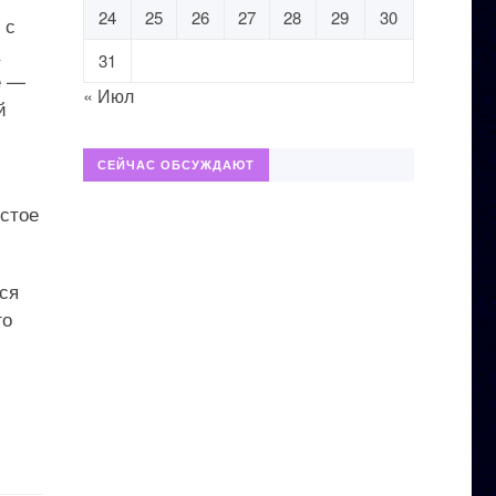
24
25
26
27
28
29
30
 с
31
е —
« Июл
й
СЕЙЧАС ОБСУЖДАЮТ
истое
ся
го