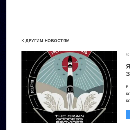
К ДРУГИМ НОВОСТЯМ
Я
З
6
к
к