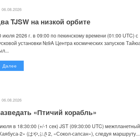
06.08.2026
ва TJSW на низкой орбите
0 июля 2026 г. в 09:00 по пекинскому времени (01:00 UTC) с
усковой установки №9A Центра космических запусков Тайю
л...
Далее
06.08.2026
азведать «Птичий корабль»
 июля в 18:30:00 (+/-1 сек) JST (09:30:00 UTC) межпланетный
Хаябуса-2» (はやぶさ2, «Сокол-сапсан»), следуя маршруту...