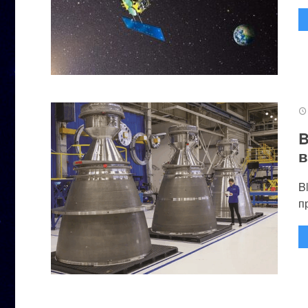
B
в
B
п