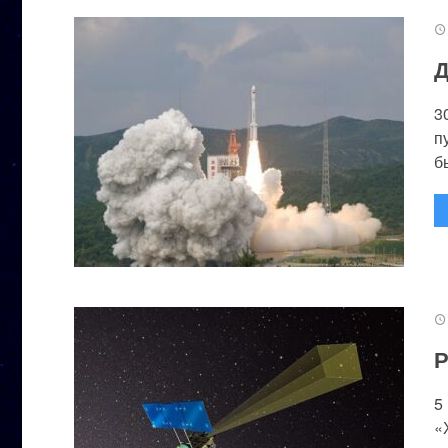
Д
3
п
бы
Р
5
«