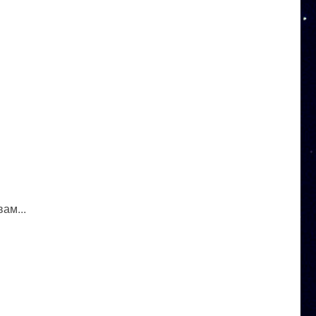
ам...