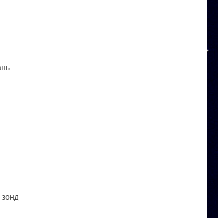
ань
 зонд