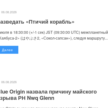
06.08.2026
азведать «Птичий корабль»
 июля в 18:30:00 (+/-1 сек) JST (09:30:00 UTC) межпланетный
Хаябуса-2» (はやぶさ2, «Сокол-сапсан»), следуя маршруту...
Далее
06.08.2026
lue Origin назвала причину майского
зрыва РН Nwq Glenn