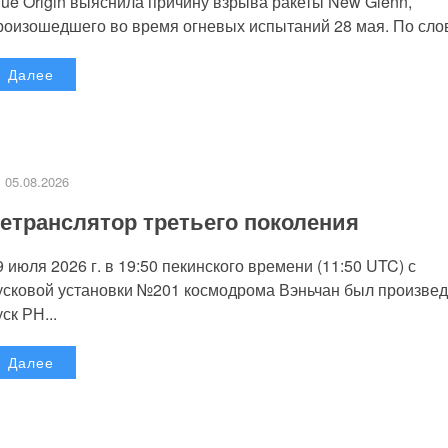
lue Origin выяснила причину взрыва ракеты New Glenn,
роизошедшего во время огневых испытаний 28 мая. По слов
Далее
05.08.2026
етранслятор третьего поколения
9 июля 2026 г. в 19:50 пекинского времени (11:50 UTC) с
усковой установки №201 космодрома Вэньчан был произве
уск РН...
Далее