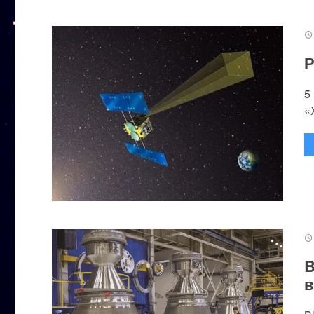
Р
5
«
B
в