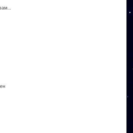
ам...
ден