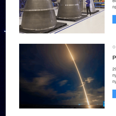
B
п
Р
2
п
п