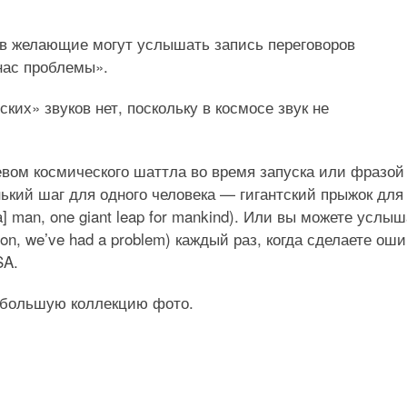
в желающие могут услышать запись переговоров
нас проблемы».
ских» звуков нет, поскольку в космосе звук не
евом космического шаттла во время запуска или фразой
нький шаг для одного человека — гигантский прыжок для
[a] man, one giant leap for mankind). Или вы можете услы
n, we’ve had a problem) каждый раз, когда сделаете ош
SA.
 большую коллекцию фото.