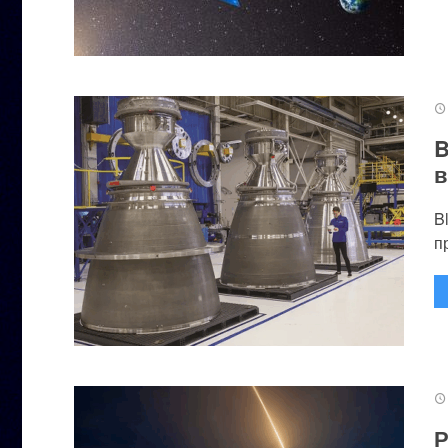
B
в
B
п
Р