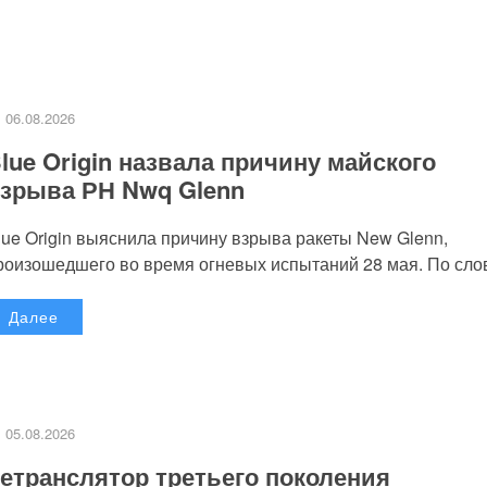
06.08.2026
lue Origin назвала причину майского
зрыва РН Nwq Glenn
lue Origin выяснила причину взрыва ракеты New Glenn,
роизошедшего во время огневых испытаний 28 мая. По слов
Далее
05.08.2026
етранслятор третьего поколения