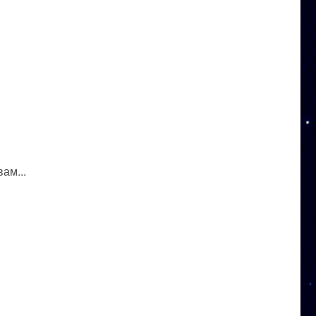
ам...