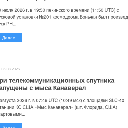
9 июля 2026 г. в 19:50 пекинского времени (11:50 UTC) с
усковой установки №201 космодрома Вэньчан был произве
уск РН...
Далее
05.08.2026
ри телекоммуникационных спутника
апущены с мыса Канаверал
 августа 2026 г. в 07:49 UTC (10:49 мск) с площадки SLC-40
танции КС США «Мыс Канаверал» (шт. Флорида, США)
тартовыми...
Далее