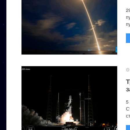
2
п
п
Т
з
5
С
с