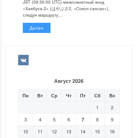
JST (09:30:00 UTC) межпланетный зонд
«Хаябуса-2» (はやぶさ2, «Сокол-сапсан»),
следуя маршруту...
Далее
Август 2026
Пн
Вт
Ср
Чт
Пт
Сб
Вс
1
2
3
4
5
6
7
8
9
10
11
12
13
14
15
16