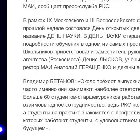
МАИ, сообщает пресс-служба РКС.
В рамках IX Московского и III Всероссийского
прошлой неделе состоялся День открытых две
название ДЕНЬ НАУКИ. В ДЕНЬ НАУКИ старшек
подробности обучения в одном из самых прес
Школьников приветствовали заместитель руко
агентства (Роскосмоса) Денис ЛЫСКОВ, учён
ректор МАИ Анатолий ГЕРАЩЕНКО и деканы вс
Владимир БЕТАНОВ: «Около трёхсот выпускник
часто именно они занимают наиболее ответст
Больше 60 студентов-старшекурсников работае
взаимовыгодное сотрудничество, ведь РКС по
а студенты на практике знакомятся с професси
которых работают студенты, с удовольствием 
будущем».