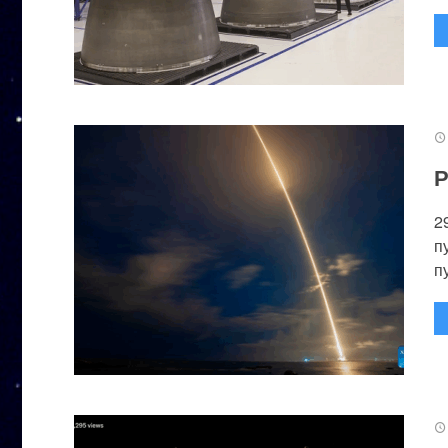
Р
2
п
п