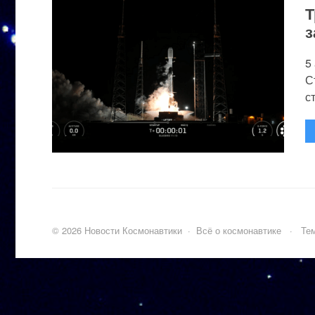
Т
з
5
С
с
©
2026
Новости Космонавтики
·
Всё о космонавтике
·
Тем