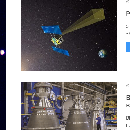
Р
5
«
B
в
B
п