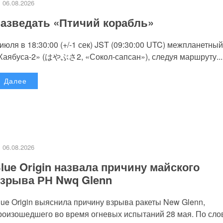
06.08.2026
азведать «Птичий корабль»
 июля в 18:30:00 (+/-1 сек) JST (09:30:00 UTC) межпланетный
Хаябуса-2» (はやぶさ2, «Сокол-сапсан»), следуя маршруту...
Далее
06.08.2026
lue Origin назвала причину майского
зрыва РН Nwq Glenn
lue Origin выяснила причину взрыва ракеты New Glenn,
роизошедшего во время огневых испытаний 28 мая. По слов