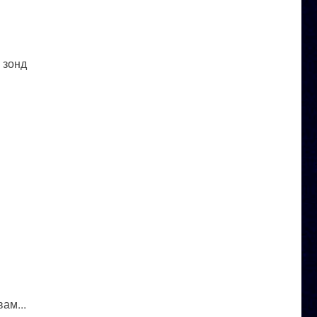
 зонд
ам...