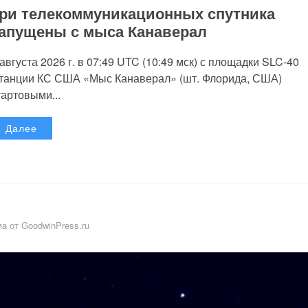
ри телекоммуникационных спутника
апущены с мыса Канаверал
 августа 2026 г. в 07:49 UTC (10:49 мск) с площадки SLC-40
танции КС США «Мыс Канаверал» (шт. Флорида, США)
тартовыми...
Далее
а от GoodwinPress.ru