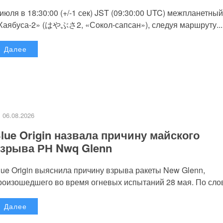
 июля в 18:30:00 (+/-1 сек) JST (09:30:00 UTC) межпланетный
Хаябуса-2» (はやぶさ2, «Сокол-сапсан»), следуя маршруту...
Далее
06.08.2026
lue Origin назвала причину майского
зрыва РН Nwq Glenn
lue Origin выяснила причину взрыва ракеты New Glenn,
роизошедшего во время огневых испытаний 28 мая. По слов
Далее