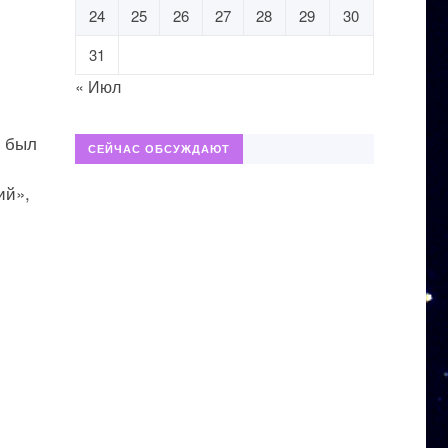
24
25
26
27
28
29
30
31
« Июл
и был
СЕЙЧАС ОБСУЖДАЮТ
ий»,