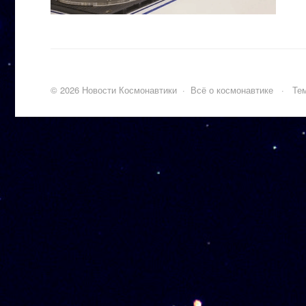
©
2026
Новости Космонавтики
·
Всё о космонавтике
·
Тем