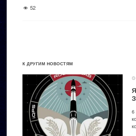
52
К ДРУГИМ НОВОСТЯМ
Я
З
6
к
к