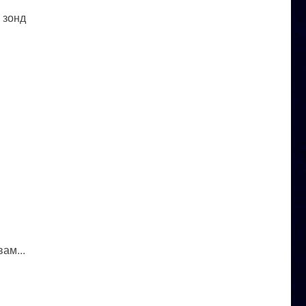
 зонд
ам...