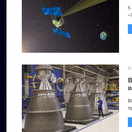
5
«
B
в
B
п