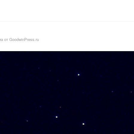
а от GoodwinPress.ru