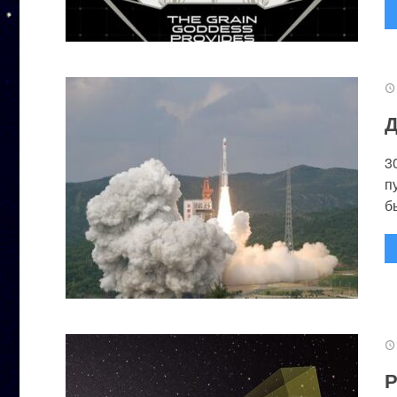
Д
3
п
бы
Р