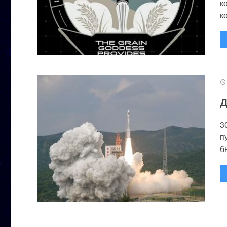
к
к
Д
3
п
бы