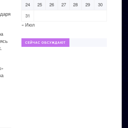
24
25
26
27
28
29
30
одаря
31
« Июл
ра
аясь
СЕЙЧАС ОБСУЖДАЮТ
.
к»
за