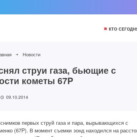
КТО СЕГОДН
авная
Новости
снял струи газа, бьющие с
ости кометы 67P
09.10.2014
 снимков первых струй газа и пара, вырывающихся с
енко (67P). В момент съемки зонд находился на расст