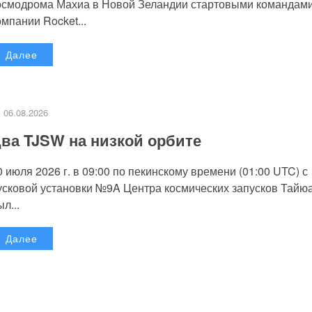
осмодрома Махиа в Новой Зеландии стартовыми командам
омпании Rocket...
Далее
06.08.2026
ва TJSW на низкой орбите
0 июля 2026 г. в 09:00 по пекинскому времени (01:00 UTC) с
усковой установки №9A Центра космических запусков Тайю
л...
Далее