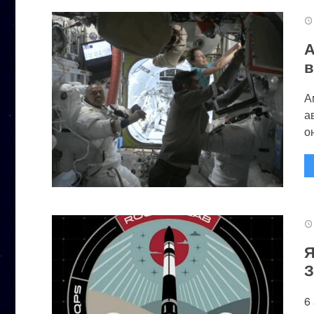
А
в
А
а
он
Я
З
6