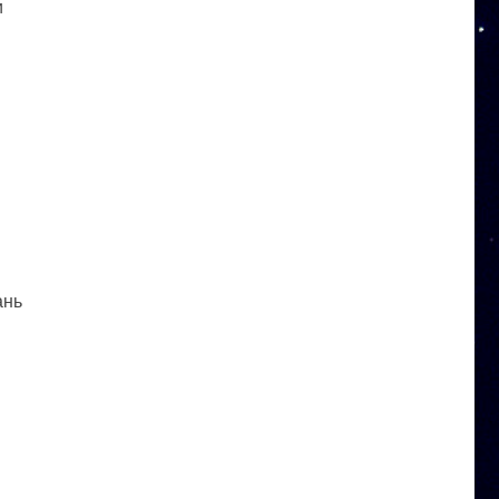
и
ань