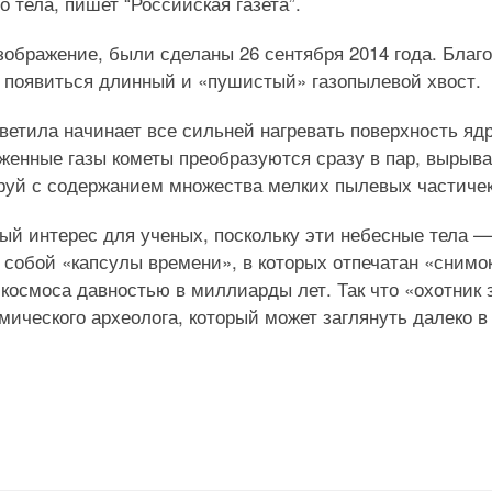
 тела, пишет “Российская газета”.
изображение, были сделаны 26 сентября 2014 года. Благ
 появиться длинный и «пушистый» газопылевой хвост.
етила начинает все сильней нагревать поверхность яд
оженные газы кометы преобразуются сразу в пар, вырыв
труй с содержанием множества мелких пылевых частичек
ый интерес для ученых, поскольку эти небесные тела —
собой «капсулы времени», в которых отпечатан «снимо
космоса давностью в миллиарды лет. Так что «охотник 
смического археолога, который может заглянуть далеко в