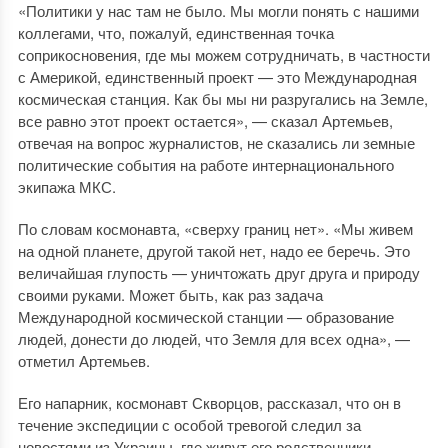
«Политики у нас там не было. Мы могли понять с нашими
коллегами, что, пожалуй, единственная точка
соприкосновения, где мы можем сотрудничать, в частности
с Америкой, единственный проект — это Международная
космическая станция. Как бы мы ни разругались на Земле,
все равно этот проект остается», — сказал Артемьев,
отвечая на вопрос журналистов, не сказались ли земные
политические события на работе интернационального
экипажа МКС.
По словам космонавта, «сверху границ нет». «Мы живем
на одной планете, другой такой нет, надо ее беречь. Это
величайшая глупость — уничтожать друг друга и природу
своими руками. Может быть, как раз задача
Международной космической станции — образование
людей, донести до людей, что Земля для всех одна», —
отметил Артемьев.
Его напарник, космонавт Скворцов, рассказал, что он в
течение экспедиции с особой тревогой следил за
новостями из Украины, где живут его родственники.