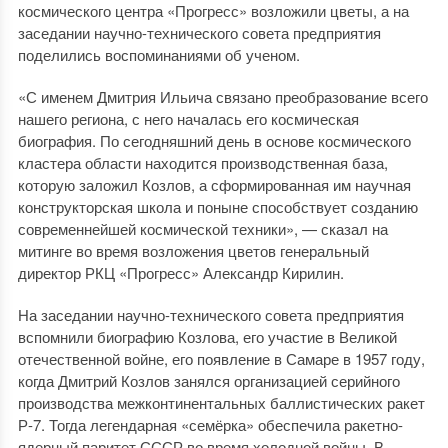
космического центра «Прогресс» возложили цветы, а на
заседании научно-технического совета предприятия
поделились воспоминаниями об ученом.
«С именем Дмитрия Ильича связано преобразование всего
нашего региона, с него началась его космическая
биография. По сегодняшний день в основе космического
кластера области находится производственная база,
которую заложил Козлов, а сформированная им научная
конструкторская школа и поныне способствует созданию
современнейшей космической техники», — сказал на
митинге во время возложения цветов генеральный
директор РКЦ «Прогресс» Александр Кирилин.
На заседании научно-технического совета предприятия
вспомнили биографию Козлова, его участие в Великой
отечественной войне, его появление в Самаре в 1957 году,
когда Дмитрий Козлов занялся организацией серийного
производства межконтинентальных баллистических ракет
Р-7. Тогда легендарная «семёрка» обеспечила ракетно-
ядерный паритет СССР во время холодной войны. В