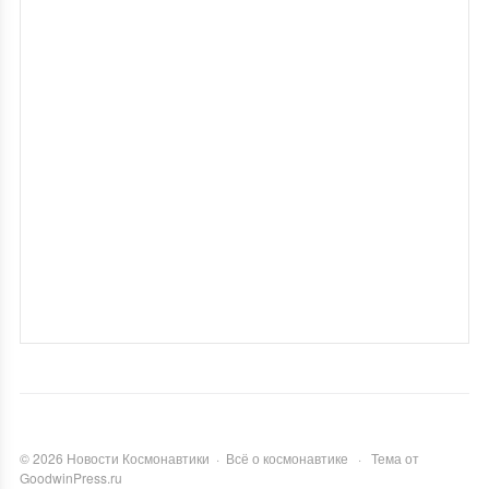
©
2026
Новости Космонавтики
·
Всё о космонавтике
·
Тема от
GoodwinPress.ru