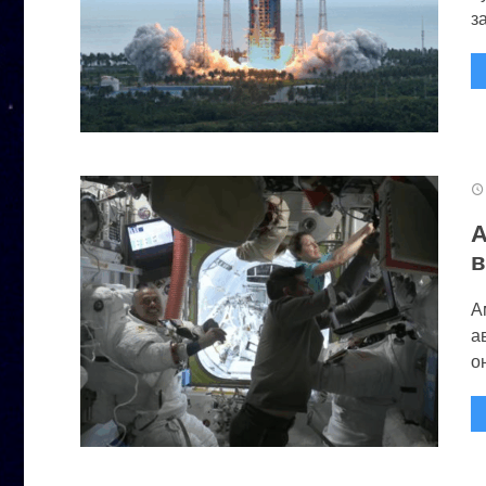
за
А
в
А
а
он