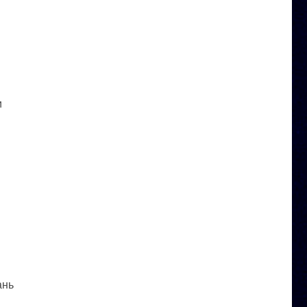
и
ань