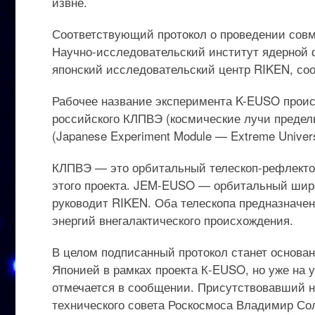
извне.
Соответствующий протокол о проведении совм
Научно-исследовательский институт ядерной
японский исследовательский центр RIKEN, с
Рабочее название эксперимента K-EUSO прои
российского КЛПВЭ (космические лучи предел
(Japanese Experiment Module — Extreme Univer
КЛПВЭ — это орбитальный телескоп-рефлекто
этого проекта. JEM-EUSO — орбитальный широ
руководит RIKEN. Оба телескопа предназначе
энергий внегалактического происхождения.
В целом подписанный протокол станет основа
Японией в рамках проекта К-EUSO, но уже на 
отмечается в сообщении. Присутствовавший н
технического совета Роскосмоса Владимир Со