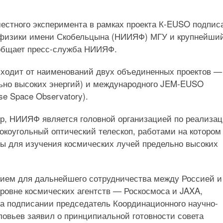
естного эксперимента в рамках проекта К-EUSO подпис
 физики имени Скобельцына (НИИЯФ) МГУ и крупнейши
ообщает пресс-служба НИИЯФ.
сходит от наименований двух объединенных проектов —
ьно высоких энергий) и международного JEM-EUSO
se Space Observatory).
р, НИИЯФ является головной организацией по реализа
коугольный оптический телескоп, работами на котором
ны для изучения космических лучей предельно высоких
нием для дальнейшего сотрудничества между Россией и
уровне космических агентств — Роскосмоса и JAXA,
а подписании председатель Координационного научно-
ловьев заявил о принципиальной готовности совета