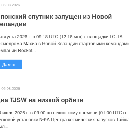
06.08.2026
понский спутник запущен из Новой
еландии
 августа 2026 г. в 09:18 UTC (12:18 мск) с площадки LC-1A
осмодрома Махиа в Новой Зеландии стартовыми командам
омпании Rocket...
Далее
06.08.2026
ва TJSW на низкой орбите
0 июля 2026 г. в 09:00 по пекинскому времени (01:00 UTC) с
усковой установки №9A Центра космических запусков Тайю
л...