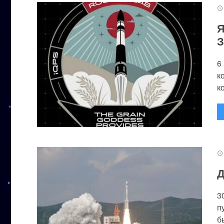
Я
З
6
к
к
Д
3
п
бы