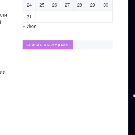
24
25
26
27
28
29
30
али
31
й
« Июл
СЕЙЧАС ОБСУЖДАЮТ
ции