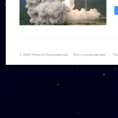
©
2026
Новости Космонавтики
·
Всё о космонавтике
·
Тем