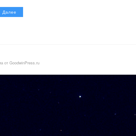
Далее
а от GoodwinPress.ru