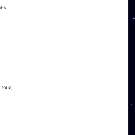
ань
 зонд