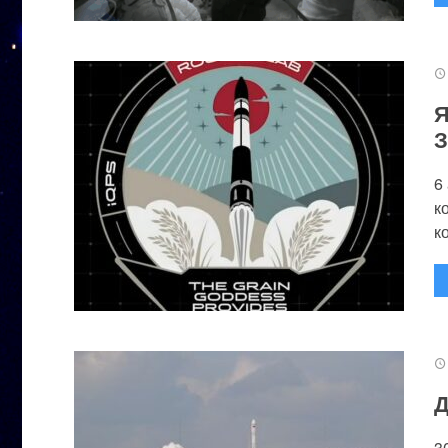
Я
З
6
к
к
Д
3