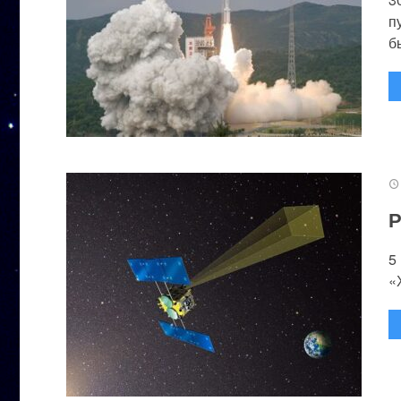
п
бы
Р
5
«