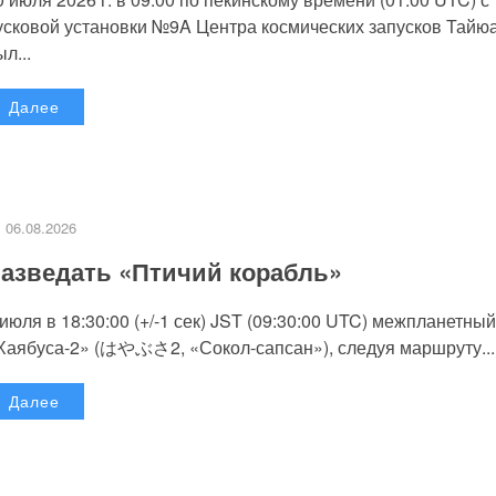
усковой установки №9A Центра космических запусков Тайю
л...
Далее
06.08.2026
азведать «Птичий корабль»
 июля в 18:30:00 (+/-1 сек) JST (09:30:00 UTC) межпланетный
Хаябуса-2» (はやぶさ2, «Сокол-сапсан»), следуя маршруту...
Далее