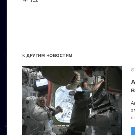
К ДРУГИМ НОВОСТЯМ
А
в
А
а
он