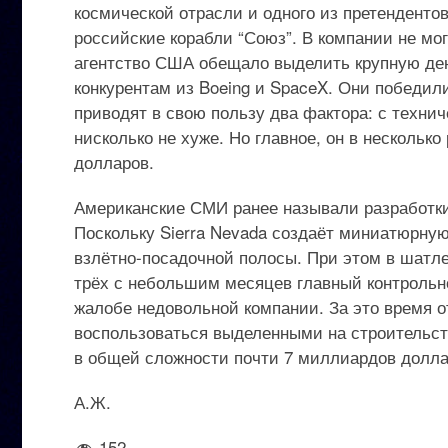
космической отрасли и одного из претенденто
российские корабли “Союз”. В компании не мо
агентство США обещало выделить крупную ден
конкурентам из Boeing и SpaceX. Они победили
приводят в свою пользу два фактора: с технич
нисколько не хуже. Но главное, он в нескольк
долларов.
Американские СМИ ранее называли разработк
Поскольку Sierra Nevada создаёт миниатюрну
взлётно-посадочной полосы. При этом в шатле
трёх с небольшим месяцев главный контрольн
жалобе недовольной компании. За это время 
воспользоваться выделенными на строительст
в общей сложности почти 7 миллиардов долла
А.Ж.
152