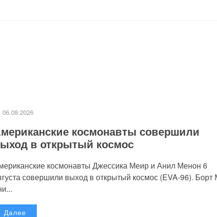
06.08.2026
мериканские космонавты совершили
ыход в открытый космос
мериканские космонавты Джессика Меир и Анил Менон 6
вгуста совершили выход в открытый космос (EVA-96). Борт
и...
Далее