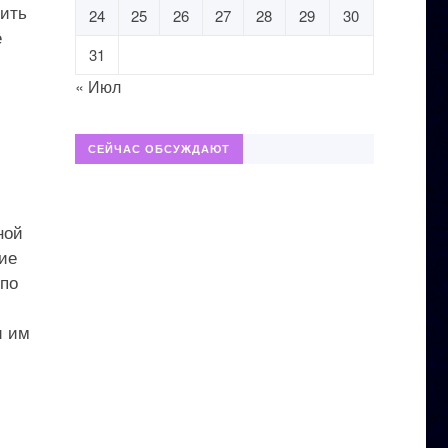
нить
24
25
26
27
28
29
30
е
31
« Июл
СЕЙЧАС ОБСУЖДАЮТ
ной
ие
 по
и им