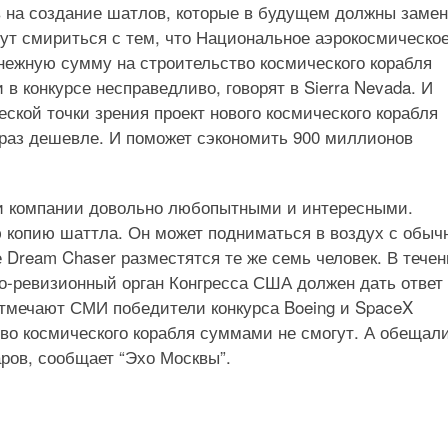
в на создание шатлов, которые в будущем должны заме
гут смириться с тем, что Национальное аэрокосмическо
ежную сумму на строительство космического корабля
 в конкурсе несправедливо, говорят в Sierra Nevada. И
еской точки зрения проект нового космического корабля
о раз дешевле. И поможет сэкономить 900 миллионов
и компании довольно любопытными и интересными.
ю копию шаттла. Он может подниматься в воздух с обыч
 Dream Chaser разместятся те же семь человек. В течен
о-ревизионный орган Конгресса США должен дать ответ
отмечают СМИ победители конкурса Boeing и SpaceX
во космического корабля суммами не смогут. А обещал
ров, сообщает “Эхо Москвы”.