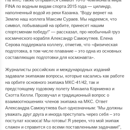
FINA по водным видам спорта 2015 года — цилиндр,
наполненный водой из реки Казанка. “Воду вернет на
Землю наш коллега Максим Сураев. Мы надеемся, что
символ, побывавший на орбите, принесет нашим
спортсменам победу!” — рассказал, про необычный груз
космического корабля Александр Самокутяев. Елена
Серова поддержала коллегу, отметив, что «физическая
подготовка, в том числе плавание – это одна из основных
составляющих подготовки для космонавта».
Журналисты российских и международных изданий
задавали экипажам вопросы, которые касались как работе
на орбите основного экипажа МКС-41/42, так и
предстоящему годовому полету Михаила Корниенко и
Скотта Келли. Прозвучал и традиционный вопрос о
взаимоотношениях членов экипажа на МКС. Ответ
Александра Самокутяева был однозначным: “Мы должны
уважать друг друга и иногда преступать через себя – это
постулат космоса! Мы готовы! Я уверен, что мой экипаж
слажен и справится со всеми поставленными задачами!”,