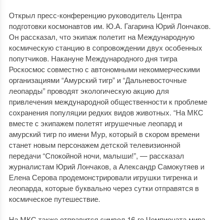
Открыл пресс-конференцию руководитель Центра
подготовки космонавтов им. Ю.А. Гагарина Юрий Лончаков.
Он рассказал, что экипаж полетит на Международную
космическую станцию в сопровождении двух особенных
попутчиков. Накануне Международного дня тигра
Роскосмос совместно с автономными некоммерческими
организациями “Амурский тигр” и “Дальневосточные
леопарды” проводят экологическую акцию для
привлечения международной общественности к проблеме
сохранения популяции редких видов животных. “На МКС
вместе с экипажем полетят игрушечные леопард и
амурский тигр по имени Мур, который в скором времени
станет новым персонажем детской телевизионной
передачи “Спокойной ночи, малыши!”, — рассказал
журналистам Юрий Лончаков, а Александр Самокутяев и
Елена Серова продемонстрировали игрушки тигренка и
леопарда, которые буквально через сутки отправятся в
космическое путешествие.
На МКС также отправится символ 16-го Чемпионата мира