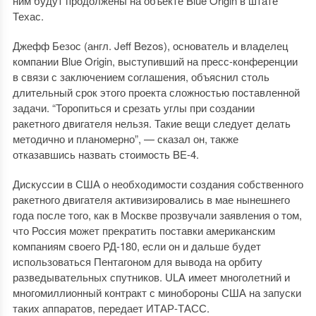
ним будут продолжены на объекте Blue Origin в штате
Техас.
Джефф Безос (англ. Jeff Bezos), основатель и владелец
компании Blue Origin, выступивший на пресс-конференции
в связи с заключением соглашения, объяснил столь
длительный срок этого проекта сложностью поставленной
задачи. “Торопиться и срезать углы при создании
ракетного двигателя нельзя. Такие вещи следует делать
методично и планомерно”, — сказал он, также
отказавшись назвать стоимость BE-4.
Дискуссии в США о необходимости создания собственного
ракетного двигателя активизировались в мае нынешнего
года после того, как в Москве прозвучали заявления о том,
что Россия может прекратить поставки американским
компаниям своего РД-180, если он и дальше будет
использоваться Пентагоном для вывода на орбиту
разведывательных спутников. ULA имеет многолетний и
многомиллионный контракт с минобороны США на запуски
таких аппаратов, передает ИТАР-ТАСС.