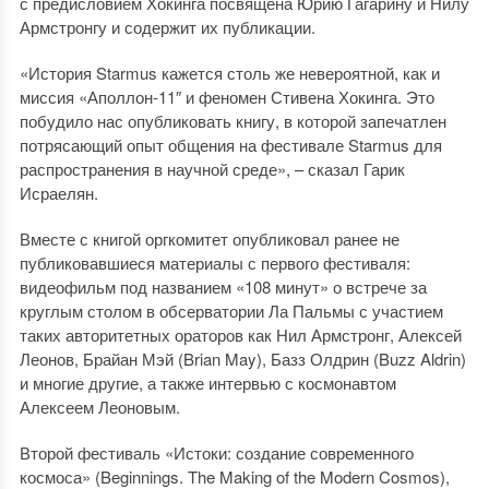
с предисловием Хокинга посвящена Юрию Гагарину и Нилу
Армстронгу и содержит их публикации.
«История Starmus кажется столь же невероятной, как и
миссия «Аполлон-11″ и феномен Стивена Хокинга. Это
побудило нас опубликовать книгу, в которой запечатлен
потрясающий опыт общения на фестивале Starmus для
распространения в научной среде», – сказал Гарик
Исраелян.
Вместе с книгой оргкомитет опубликовал ранее не
публиковавшиеся материалы с первого фестиваля:
видеофильм под названием «108 минут» о встрече за
круглым столом в обсерватории Ла Пальмы с участием
таких авторитетных ораторов как Нил Армстронг, Алексей
Леонов, Брайан Мэй (Brian May), Базз Олдрин (Buzz Aldrin)
и многие другие, а также интервью с космонавтом
Алексеем Леоновым.
Второй фестиваль «Истоки: создание современного
космоса» (Beginnings. The Making of the Modern Cosmos),