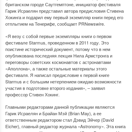
британском городе Саутгемптоне, инициатор фестиваля
Гарик Исраелян представил автора предисловия Стивена
Хокинга и подарил ему первый экземпляр книги перед его
отплытием на Тенерифе, сообщает PRNewswire.
«Я везу с собой первые экземпляры книги о первом
фестивале Starmus, проведенном в 2011 году. Это
поистине исторический документ, потому что в нем
опубликована последняя лекция Нила Армстронга и
переговоры советских космонавтов с астронавтами
«Аполлона», а также остальные материалы этого
фестиваля. Я написал предисловие к первой книге
Starmus и с большим нетерпением ожидаю возможности
участия в подготовке второго издания», – заявил
профессор Стивен Хокинг.
Главными редакторами данной публикации являются
Гарик Исраелян и Брайан Мэй (Brian May), а ее
ответственным редактором стал Дэвид Эйчер (David
Eicher), главный редактор журнала «Astronomy». Эта книга