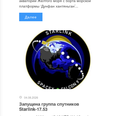
акватории Жёлтого моря с борта морской
платформы ‘Дунфан хантяньган’...
Далее
04.08.2026
Запущена группа спутников
Starlink-17.53