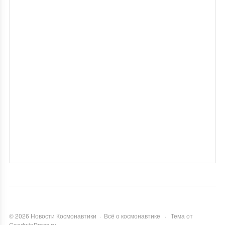
©
2026
Новости Космонавтики
·
Всё о космонавтике
·
Тема от
GoodwinPress.ru