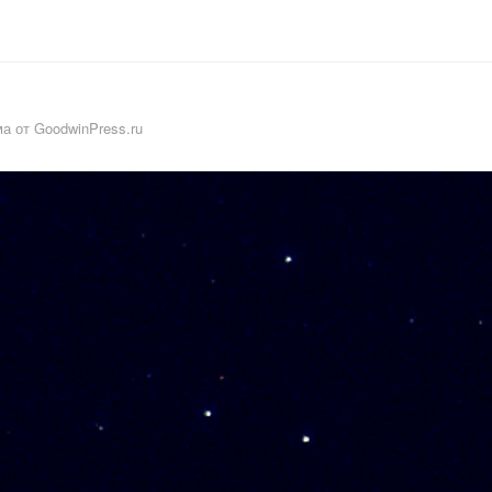
а от GoodwinPress.ru