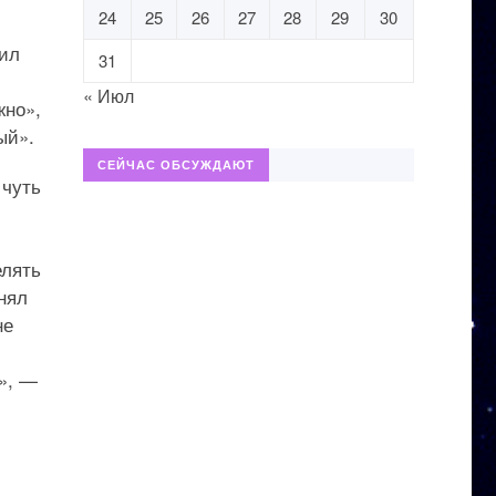
24
25
26
27
28
29
30
вил
31
« Июл
жно»,
ый».
СЕЙЧАС ОБСУЖДАЮТ
 чуть
елять
нял
не
», —