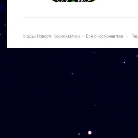
©
2026
Новости Космонавтики
·
Всё о космонавтике
·
Тем