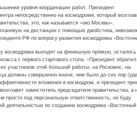
ышении уровня координации работ. Президент
ентра непосредственно на космодроме, который возгла
вительства, это, как называется «око Москвы».
плановую на дистанции с помощью джойстика, невозмо
резиденте РФ по вопросу развития космодрома «Восточн
тву космодрома выходят на финишную прямую, осталось
 класса с первого стартового стола. «Президент обратил
ех участников этой большой работы, на Роскомос, на
ца должны совершенно иначе, чем было до сих пор (уд
 эффективности вложения в космодром, и президент при
возглавит заместитель председателя правительства, а 
 не просто под персональную ответственность, но буду
сей деятельностью по созданию космодрома «Восточный