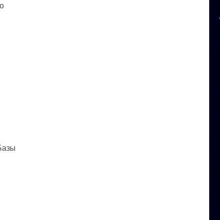
го
 Базы