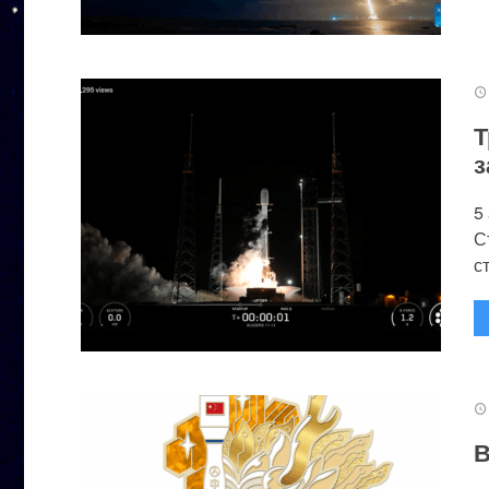
Т
з
5
С
с
В