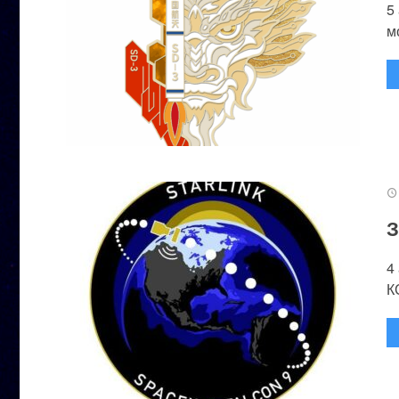
5
м
З
4
К