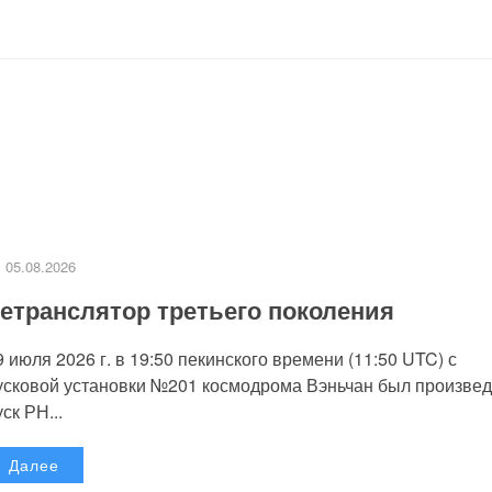
05.08.2026
етранслятор третьего поколения
9 июля 2026 г. в 19:50 пекинского времени (11:50 UTC) с
усковой установки №201 космодрома Вэньчан был произве
уск РН...
Далее