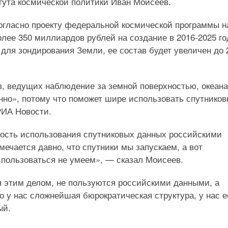
итута космической политики Иван Моисеев.
 согласно проекту федеральной космической программы н
олее 350 миллиардов рублей на создание в 2016-2025 го
для зондирования Земли, ее состав будет увеличен до 
в, ведущих наблюдение за земной поверхностью, океан
нно», потому что поможет шире использовать спутнико
РИА Новости.
ость использования спутниковых данных российскими
мечается давно, что спутники мы запускаем, а вот
пользоваться не умеем», — сказал Моисеев.
 этим делом, не пользуются российскими данными, а
о у нас сложнейшая бюрократическая структура, у нас е
ый.