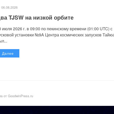
06.08.2026
ва TJSW на низкой орбите
0 июля 2026 г. в 09:00 по пекинскому времени (01:00 UTC) с
усковой установки №9A Центра космических запусков Тайю
л...
Далее
а от GoodwinPress.ru