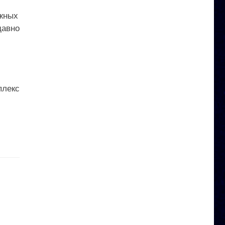
ежных
давно
плекс