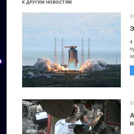
К ДРУГИМ НОВОСТЯМ
Э
4
п
за
А
в