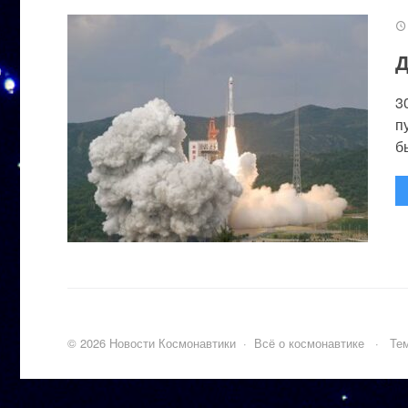
Д
3
п
бы
©
2026
Новости Космонавтики
·
Всё о космонавтике
·
Тем