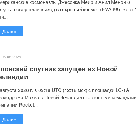
мериканские космонавты Джессика Меир и Анил Менон 6
вгуста совершили выход в открытый космос (EVA-96). Борт
и...
Далее
06.08.2026
понский спутник запущен из Новой
еландии
 августа 2026 г. в 09:18 UTC (12:18 мск) с площадки LC-1A
осмодрома Махиа в Новой Зеландии стартовыми командам
омпании Rocket...
Далее