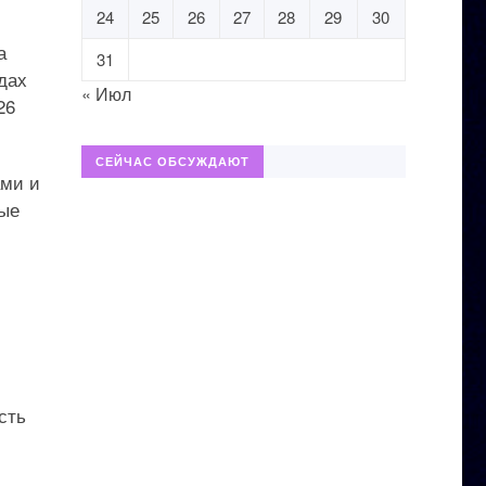
24
25
26
27
28
29
30
а
31
дах
« Июл
26
СЕЙЧАС ОБСУЖДАЮТ
ами и
вые
сть