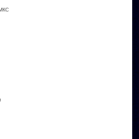
 МКС
и