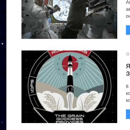
А
а
он
Я
З
6
к
к