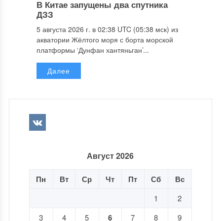
В Китае запущены два спутника
ДЗЗ
5 августа 2026 г. в 02:38 UTC (05:38 мск) из
акватории Жёлтого моря с борта морской
платформы ‘Дунфан хантяньган’...
Далее
Август 2026
Пн
Вт
Ср
Чт
Пт
Сб
Вс
1
2
3
4
5
6
7
8
9