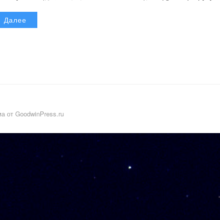
Далее
а от GoodwinPress.ru