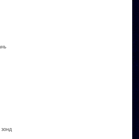
ань
 зонд