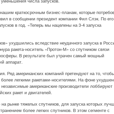
 уменьшения числа запусков.
т нашим краткосрочным бизнес-планам, которые потребо
явил в сообщении президент компании Фил Слэк. По его
усков в год. «Теперь мы нацелены на 3-4 запуска
ов» ухудшились вследствие неудачного запуска в Росс
онура ракета-носитель «Протон-М» со спутником связи
тмосферы. В результате был утрачен самый мощный
й аппарат.
ия. Ряд американских компаний претендуют на то, чтоб
 более легкими ракетами-носителями. На фоне ухудше
е независимые американские производители лоббируют 
йских ракет и двигателей.
 на рынке тяжелых спутников, для запуска которых луч
транением более легких спутников. В этом сегменте с