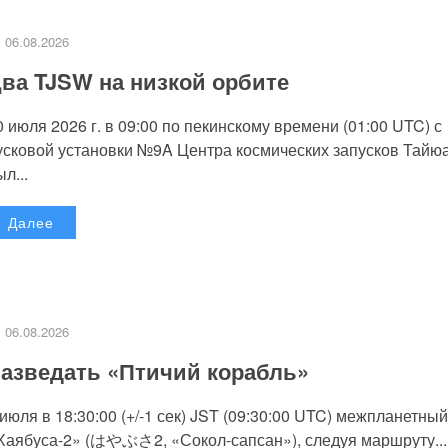
06.08.2026
ва TJSW на низкой орбите
0 июля 2026 г. в 09:00 по пекинскому времени (01:00 UTC) с
усковой установки №9A Центра космических запусков Тайю
л...
Далее
06.08.2026
азведать «Птичий корабль»
 июля в 18:30:00 (+/-1 сек) JST (09:30:00 UTC) межпланетный
Хаябуса-2» (はやぶさ2, «Сокол-сапсан»), следуя маршруту...