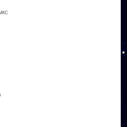
 МКС
и