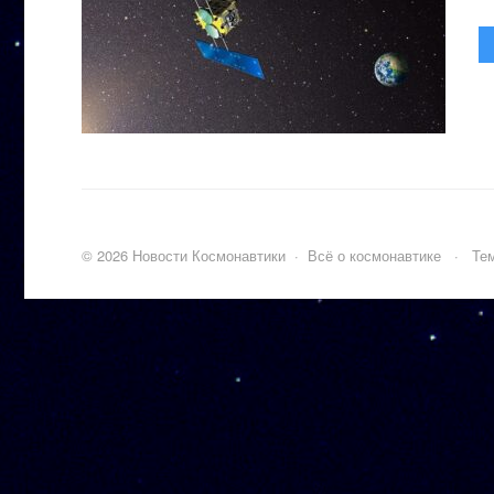
©
2026
Новости Космонавтики
·
Всё о космонавтике
·
Тем