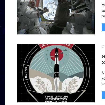
А
а
он
Я
З
6
к
к