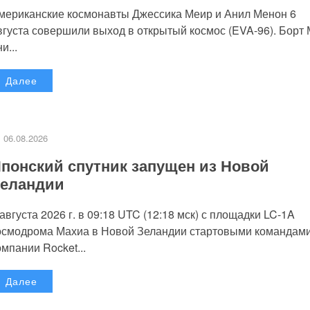
мериканские космонавты Джессика Меир и Анил Менон 6
вгуста совершили выход в открытый космос (EVA-96). Борт
и...
Далее
06.08.2026
понский спутник запущен из Новой
еландии
 августа 2026 г. в 09:18 UTC (12:18 мск) с площадки LC-1A
осмодрома Махиа в Новой Зеландии стартовыми командам
омпании Rocket...
Далее