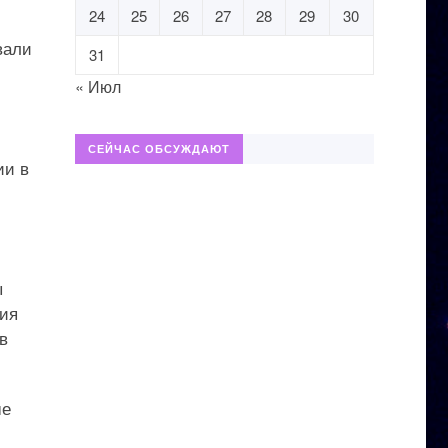
24
25
26
27
28
29
30
вали
31
« Июл
СЕЙЧАС ОБСУЖДАЮТ
ии в
ы
ния
в
ше