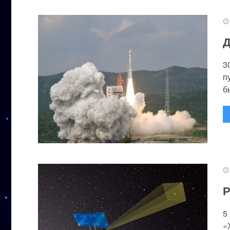
Д
3
п
бы
Р
5
«