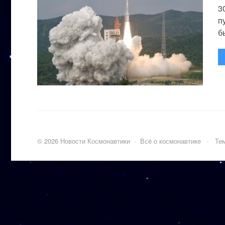
3
п
бы
©
2026
Новости Космонавтики
·
Всё о космонавтике
·
Тем