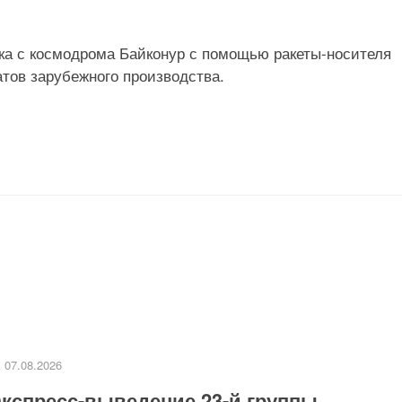
уска с космодрома Байконур с помощью ракеты-носителя
атов зарубежного производства.
07.08.2026
кспресс-выведение 23-й группы