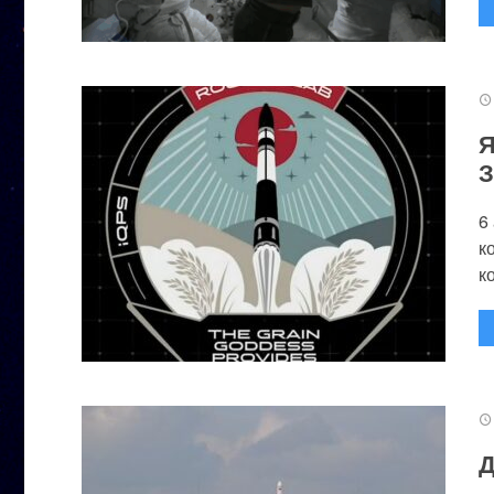
Я
З
6
к
к
Д