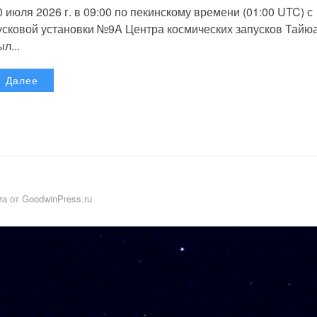
0 июля 2026 г. в 09:00 по пекинскому времени (01:00 UTC) с
усковой установки №9A Центра космических запусков Тайю
л...
Далее
а от GoodwinPress.ru