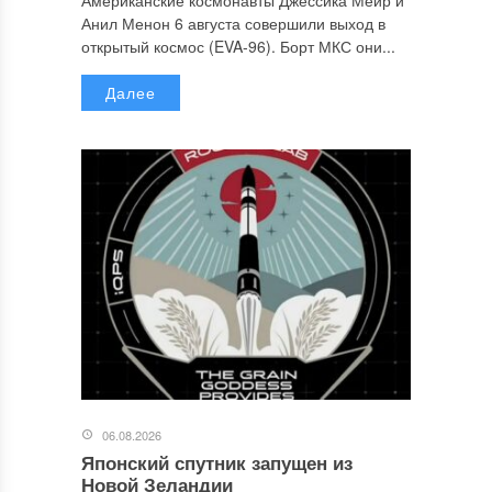
Американские космонавты Джессика Меир и
Анил Менон 6 августа совершили выход в
открытый космос (EVA-96). Борт МКС они...
Далее
06.08.2026
Японский спутник запущен из
Новой Зеландии