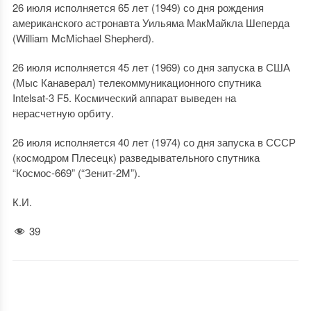
26 июля исполняется 65 лет (1949) со дня рождения
американского астронавта Уильяма МакМайкла Шеперда
(William McMichael Shepherd).
26 июля исполняется 45 лет (1969) со дня запуска в США
(Мыс Канаверал) телекоммуникационного спутника
Intelsat-3 F5. Космический аппарат выведен на
нерасчетную орбиту.
26 июля исполняется 40 лет (1974) со дня запуска в СССР
(космодром Плесецк) разведывательного спутника
“Космос-669” (“Зенит-2М”).
К.И.
39