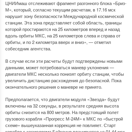
ЦНИИмаш отслеживают фрагмент разгонного блока «Бриз-
М», который, согласно текущим расчетам, в 17.16 мск
нарушит зону безопасности Международной космической
станции. Эта зона представляет собой область, границы
которой простираются на 25 километров вперед и назад
вдоль орбиты МКС, на 25 километров слева и справа от
орбиты, и по 2 километра вверх и вниз», — отметил
собеседник агентства.
В случае если эти расчеты будут подтверждены новыми
данными, может потребоваться маневр уклонения —
двигатели МКС несколько понизят орбиту станции, чтобы
увеличить дистанцию расхождения до безопасной. Пока
окончательного решения о маневре не принято.
Предполагается, что двигатели модуля «Звезда» будут
включены на 32 секунды, в результате средняя высота
орбиты снизится на 800 метров. На предстоящий полет
грузового корабля «Прогресс М-24М» к МКС по «быстрой
схеме» вышеуказанная коррекция не повлияет. Старт
корабля с космодрома Байконур планируется на 01.44 мск