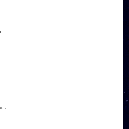
и
ань