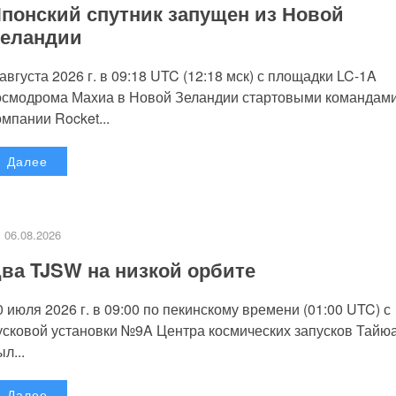
понский спутник запущен из Новой
еландии
 августа 2026 г. в 09:18 UTC (12:18 мск) с площадки LC-1A
осмодрома Махиа в Новой Зеландии стартовыми командам
омпании Rocket...
Далее
06.08.2026
ва TJSW на низкой орбите
0 июля 2026 г. в 09:00 по пекинскому времени (01:00 UTC) с
усковой установки №9A Центра космических запусков Тайю
л...
Далее