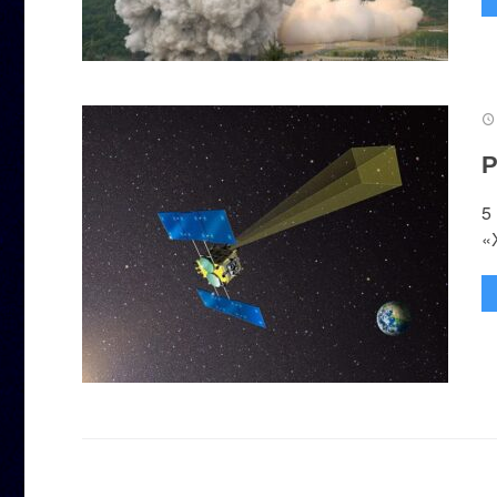
Р
5
«