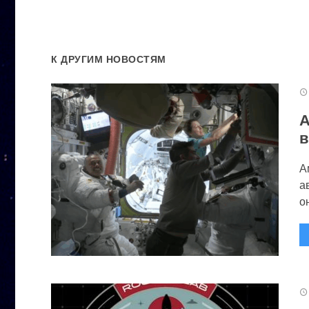
К ДРУГИМ НОВОСТЯМ
А
в
А
а
он