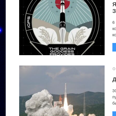
Я
З
6
к
к
Д
3
п
бы