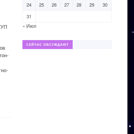
24
25
26
27
28
29
30
31
« Июл
ГУП
СЕЙЧАС ОБСУЖДАЮТ
ов
тон-
тно-