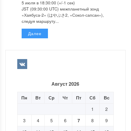
5 июля в 18:30:00 (+/-1 сек)
JST (09:30:00 UTC) межпланетный зонд
«Хаябуса-2» (はやぶさ2, «Сокол-сапсан»),
следуя маршруту...
Далее
Август 2026
Пн
Вт
Ср
Чт
Пт
Сб
Вс
1
2
3
4
5
6
7
8
9