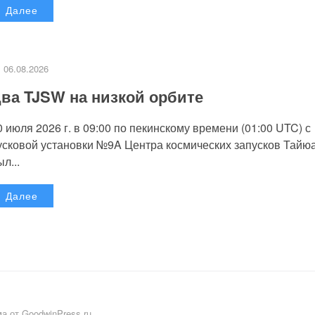
Далее
06.08.2026
ва TJSW на низкой орбите
0 июля 2026 г. в 09:00 по пекинскому времени (01:00 UTC) с
усковой установки №9A Центра космических запусков Тайю
л...
Далее
а от GoodwinPress.ru