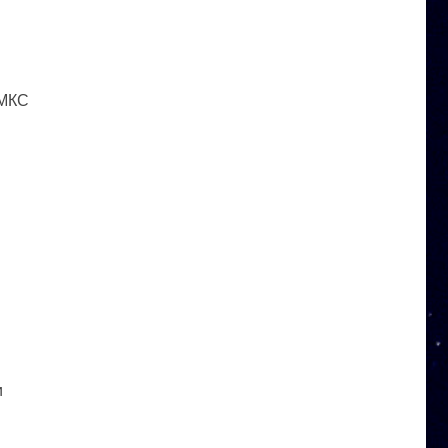
 МКС
и