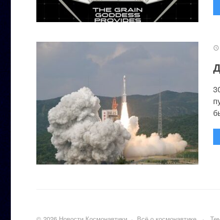
Д
3
п
бы
©
2026
Новости Космонавтики
·
Всё о космонавтике
·
Тем