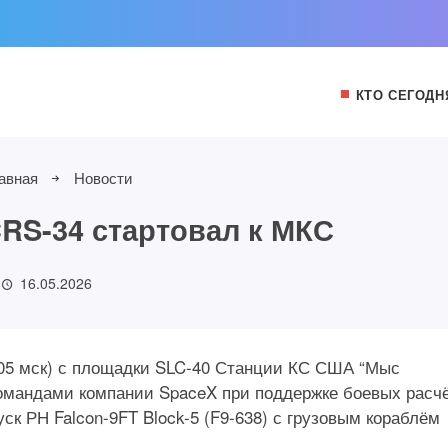
КТО СЕГОДН
авная
Новости
CRS-34 стартовал к МКС
16.05.2026
01:05 мск) с площадки SLC-40 Станции КС США “Мыс
омандами компании SpaceX при поддержке боевых расч
к РН Falcon-9FT Block-5 (F9-638) с грузовым кораблём