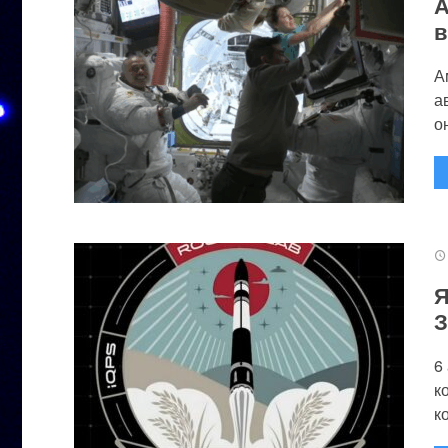
А
в
А
а
он
Я
З
6
к
к