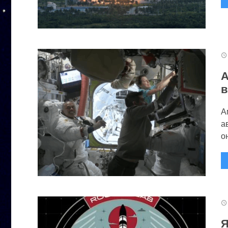
А
в
А
а
он
Я