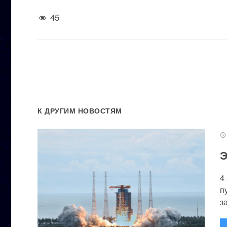
45
К ДРУГИМ НОВОСТЯМ
Э
4
п
за