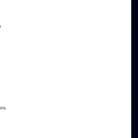
и
ань