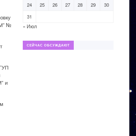
24
25
26
27
28
29
30
новку
31
-М” №
« Июл
т
СЕЙЧАС ОБСУЖДАЮТ
ФГУП
й
М” и
ом