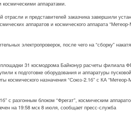
и космическими аппаратами.
й отрасли и представителей заказчика завершили уста
космических аппаратов и космического аппарата “Метеор
ельных электропроверок, после чего на “сборку” накатя
е площадки 31 космодрома Байконур расчеты филиала 
пили к подготовке оборудования и аппаратуры пусково
ты космического назначения “Союз-2.1б” с КА “Метеор-
1б” с разгонным блоком “Фрегат”, космическим аппарат
чен на 19:58 мск 8 июля, сообщает пресс-служба