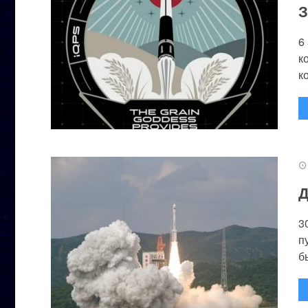
З
6
к
к
Д
3
п
бы