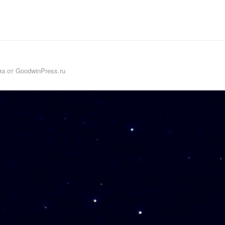
а от GoodwinPress.ru