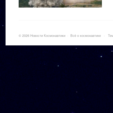
©
2026
Новости Космонавтики
·
Всё о космонавтике
·
Тем