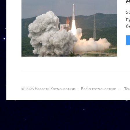
3
п
бы
©
2026
Новости Космонавтики
·
Всё о космонавтике
·
Тем