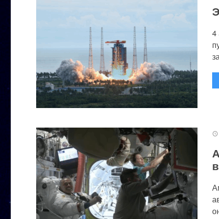
Э
4
п
за
А
в
А
а
он