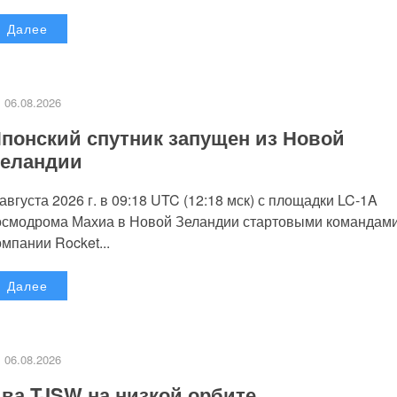
Далее
06.08.2026
понский спутник запущен из Новой
еландии
 августа 2026 г. в 09:18 UTC (12:18 мск) с площадки LC-1A
осмодрома Махиа в Новой Зеландии стартовыми командам
омпании Rocket...
Далее
06.08.2026
ва TJSW на низкой орбите