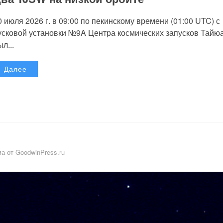
0 июля 2026 г. в 09:00 по пекинскому времени (01:00 UTC) с
усковой установки №9A Центра космических запусков Тайю
л...
Далее
а от GoodwinPress.ru