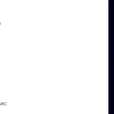
и
 МКС