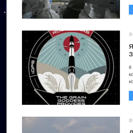
Я
З
6
к
к
Д