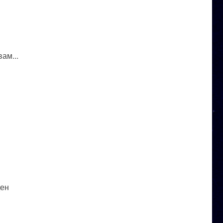
ам...
ден