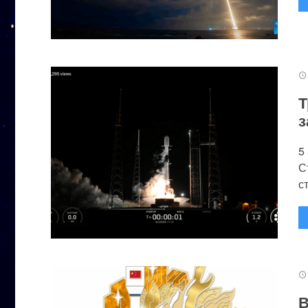
Т
з
5
С
с
В