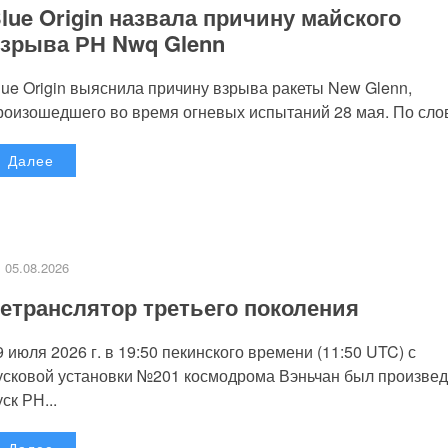
lue Origin назвала причину майского
зрыва РН Nwq Glenn
lue Origin выяснила причину взрыва ракеты New Glenn,
роизошедшего во время огневых испытаний 28 мая. По слов
Далее
05.08.2026
етранслятор третьего поколения
9 июля 2026 г. в 19:50 пекинского времени (11:50 UTC) с
усковой установки №201 космодрома Вэньчан был произве
уск РН...
Далее