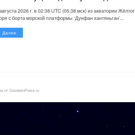
 августа 2026 г. в 02:38 UTC (05:38 мск) из акватории Жёлто
оря с борта морской платформы ‘Дунфан хантяньган’...
Далее
а от GoodwinPress.ru