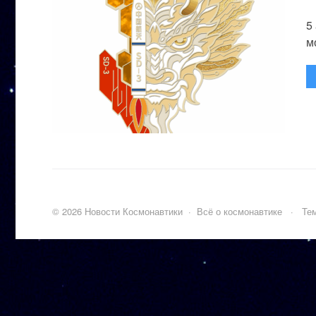
5
м
©
2026
Новости Космонавтики
·
Всё о космонавтике
·
Тем