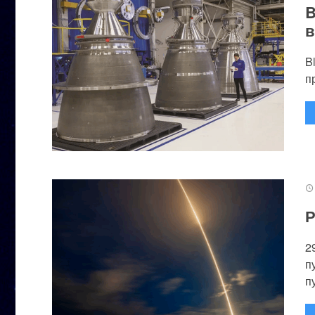
B
в
B
п
Р
2
п
п