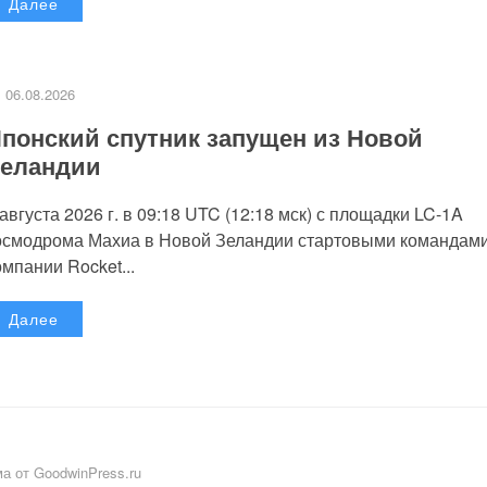
Далее
06.08.2026
понский спутник запущен из Новой
еландии
 августа 2026 г. в 09:18 UTC (12:18 мск) с площадки LC-1A
осмодрома Махиа в Новой Зеландии стартовыми командам
омпании Rocket...
Далее
а от GoodwinPress.ru