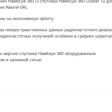
ании HawkEye 360 (3 спутника HawkEye 360 Cluster 12 дл
 Kestrel-0A).
ны на околоземную орбиту.
ра геопространственных данных радиочастотного диапаз
 радиочастотных излучений особенно в средних широта
ную версию спутника Hawkeye 360 оборудованным
ком и наземной сетью.