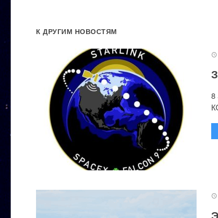
К ДРУГИМ НОВОСТЯМ
З
8
К
Э