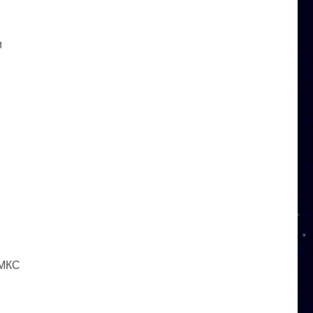
и
 МКС