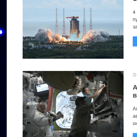
4
п
за
А
в
А
а
он