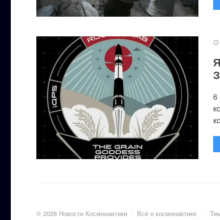
Я
З
6
к
к
©
2026
Новости Космонавтики
·
Всё о космонавтике
·
Тем