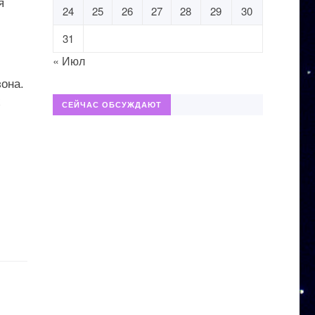
я
24
25
26
27
28
29
30
31
« Июл
она.
х
СЕЙЧАС ОБСУЖДАЮТ