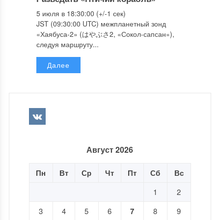
5 июля в 18:30:00 (+/-1 сек)
JST (09:30:00 UTC) межпланетный зонд
«Хаябуса-2» (はやぶさ2, «Сокол-сапсан»),
следуя маршруту...
Далее
Август 2026
Пн
Вт
Ср
Чт
Пт
Сб
Вс
1
2
3
4
5
6
7
8
9