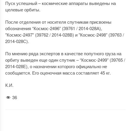
Пуск успешный – космические аппараты выведены на
целевые орбиты.
После отделения от носителя спутникам присвоены
обозначения “Космос-2496” (39761 / 2014-028А),
”Космос-2497” (39762 / 2014-028В) и ”Космос-2498” (39763 /
2014-028С).
По мнению ряда экспертов в качестве попутного груза на
орбиту выведен еще один спутник – “Космос-2499” (39765 /
2014-028Е), о назначении которого официально не
сообщается. Его оценочная масса составляет 45 кг.
К.И.
36