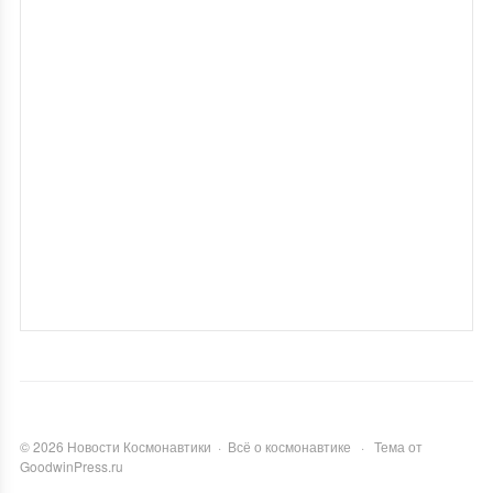
©
2026
Новости Космонавтики
·
Всё о космонавтике
·
Тема от
GoodwinPress.ru