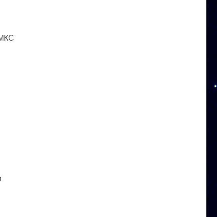
 МКС
и