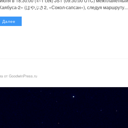
 июля в 18:30:00 (+/-1 сек) JST (09:30:00 UTC) межпланетный
Хаябуса-2» (はやぶさ2, «Сокол-сапсан»), следуя маршруту...
Далее
а от GoodwinPress.ru