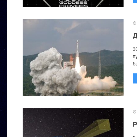
Д
3
п
бы
Р