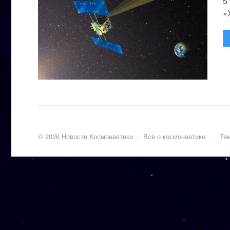
5
«
©
2026
Новости Космонавтики
·
Всё о космонавтике
·
Тем