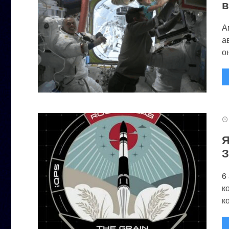
в
А
а
он
Я
З
6
к
к