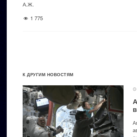
А.Ж.
1 775
К ДРУГИМ НОВОСТЯМ
А
в
А
а