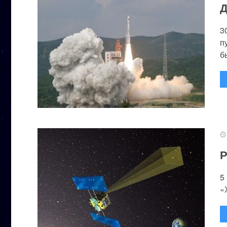
Д
3
п
бы
Р
5
«