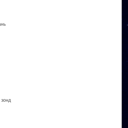
ань
 зонд