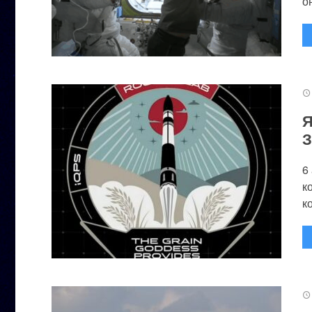
он
Я
З
6
к
к