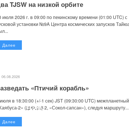
ва TJSW на низкой орбите
0 июля 2026 г. в 09:00 по пекинскому времени (01:00 UTC) с
усковой установки №9A Центра космических запусков Тайю
л...
Далее
06.08.2026
азведать «Птичий корабль»
 июля в 18:30:00 (+/-1 сек) JST (09:30:00 UTC) межпланетный
Хаябуса-2» (はやぶさ2, «Сокол-сапсан»), следуя маршруту...
Далее