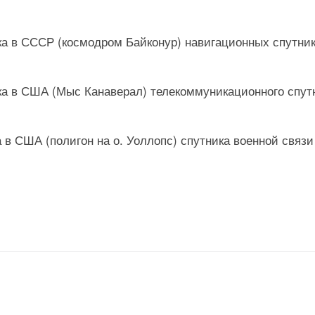
ска в СССР (космодром Байконур) навигационных спутни
уска в США (Мыс Канаверал) телекоммуникационного спут
а в США (полигон на о. Уоллопс) спутника военной связи