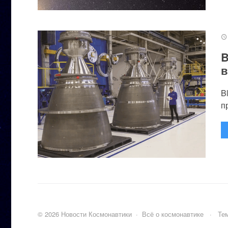
B
в
B
п
©
2026
Новости Космонавтики
·
Всё о космонавтике
·
Тем