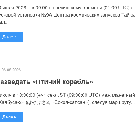
0 июля 2026 г. в 09:00 по пекинскому времени (01:00 UTC) с
усковой установки №9A Центра космических запусков Тайю
л...
Далее
06.08.2026
азведать «Птичий корабль»
 июля в 18:30:00 (+/-1 сек) JST (09:30:00 UTC) межпланетный
Хаябуса-2» (はやぶさ2, «Сокол-сапсан»), следуя маршруту...
Далее