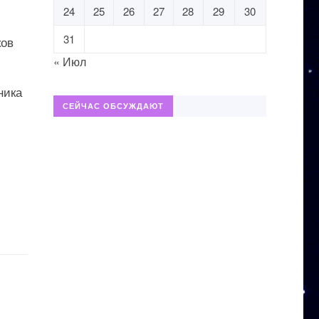
24
25
26
27
28
29
30
31
ков
« Июл
ника
СЕЙЧАС ОБСУЖДАЮТ