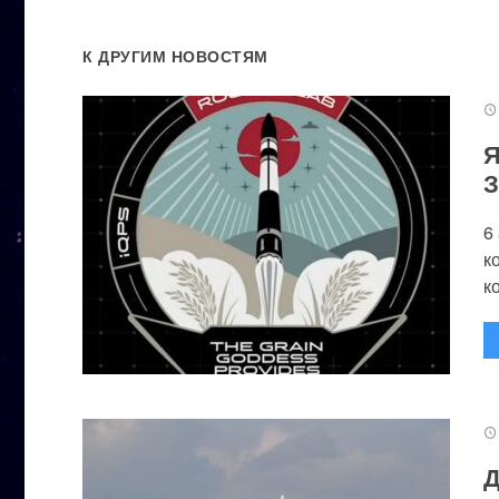
К ДРУГИМ НОВОСТЯМ
Я
З
6
к
к
Д