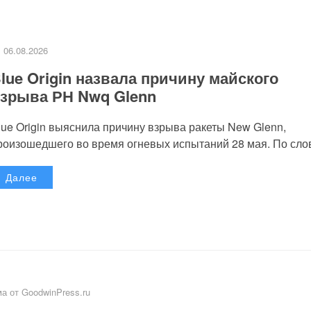
06.08.2026
lue Origin назвала причину майского
зрыва РН Nwq Glenn
lue Origin выяснила причину взрыва ракеты New Glenn,
роизошедшего во время огневых испытаний 28 мая. По слов
Далее
а от GoodwinPress.ru