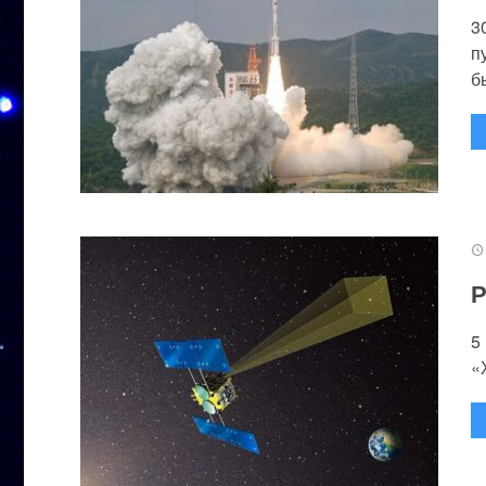
3
п
бы
Р
5
«