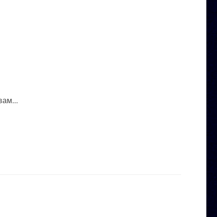
ам...