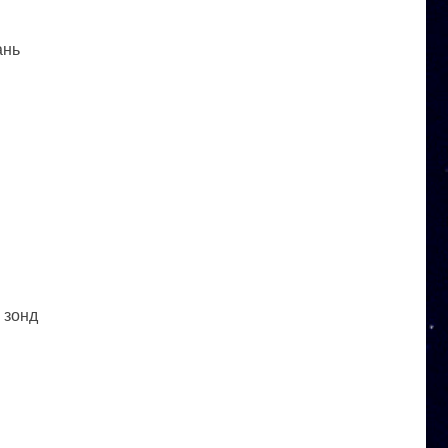
ань
 зонд